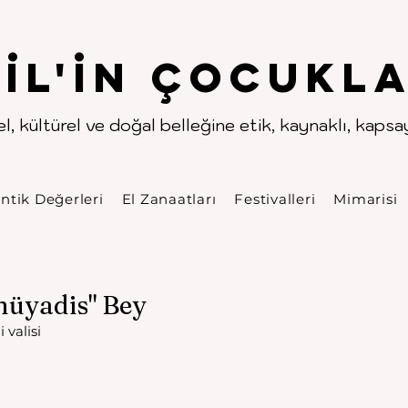
.
.
pıl'in Çocukla
l, kültürel ve doğal belleğine etik, kaynaklı, kapsayı
ntik Değerleri
El Zanaatları
Festivalleri
Mimarisi
üyadis" Bey
valisi 