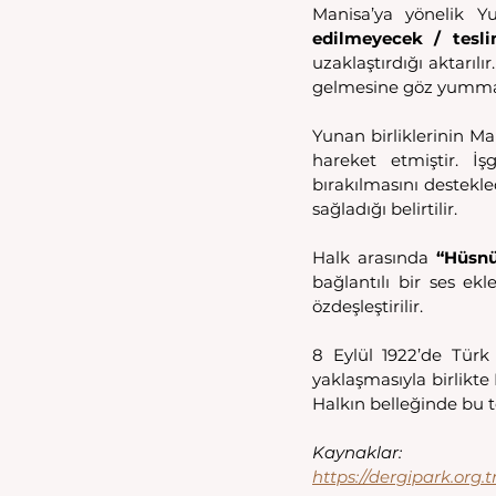
Manisa’ya yönelik Yun
edilmeyecek / tesl
uzaklaştırdığı aktarıl
gelmesine göz yummakla
Yunan birliklerinin Man
hareket etmiştir. İşg
bırakılmasını destekl
sağladığı belirtilir. 
Halk arasında 
“Hüsnü
bağlantılı bir ses ek
özdeşleştirilir. 
8 Eylül 1922’de Türk
yaklaşmasıyla birlikte 
Halkın belleğinde bu ter
Kaynaklar:
https://dergipark.org.t