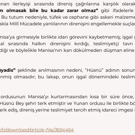
an ilerleyişi sırasında direniş çağrılarına karşılık olara
im olmasak bile bu kadar zarar olmaz”
 gibi ifadelerle
ır. Bu tutum nedeniyle, tüfek ve cephane gibi askeri malzemel
 Millî Mücadele yanlılarının direnişini engellemekle suçlan
isa’ya girmesiyle birlikte idari görevini kaybetmemiş; işgal gü
al sırasında halkın direnişini kırdığı, teslimiyetçi tavrı
ediği ve böylelikle Manisa’nın kan dökülmeden düşman eline
yadis”
 şeklinde anılmasının nedeni, “Hüsnü” adının son
lenmiş olmasıdır; bu lakap, onun işgal dönemindeki teslim
 ordusunun Manisa’yı kurtarmasından kısa bir süre önce,
Hüsnü Bey şehri terk etmiştir ve Yunan ordusu ile birlikte böl
k ediş, direniş yerine teslimiyet tercih etmiş idareci imgesi il
r/tr/download/article-file/3654464