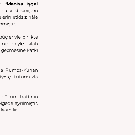
k
 “Manisa işgal 
 halkı direnişten 
erin etkisiz hâle 
mıştır. 
çleriyle birlikte 
 nedeniyle silah 
 geçmesine katkı 
una Rumca-Yunan 
iyetçi tutumuyla 
 hücum hattının 
gede ayrılmıştır. 
e anılır. 