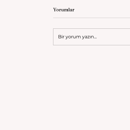
Yorumlar
Bir yorum yazın...
Müftü Âlim Efendi