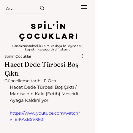
.
.
Spıl'in
Çocukları
Manisa'nın tarihsel, kültürel ve doğal belleğine etik,
kaynaklı, kapsayıcı bir dijital arşiv
Spil'in Çocukları
Hacet Dede Türbesi Boş
Çıktı
Güncelleme tarihi:
11 Oca
Hacet Dede Türbesi Boş Çıktı / 
Manisa'nın Kale (Fetih) Mescidi 
Ayağa Kaldırılıyor
https://www.youtube.com/watch?
v=E1KAxB5VXk0