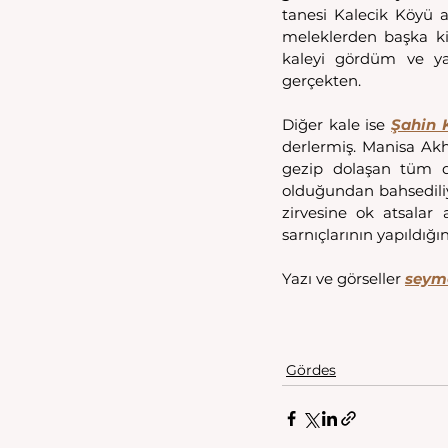
tanesi Kalecik Köyü 
meleklerden başka k
kaleyi gördüm ve yak
gerçekten. 
Diğer kale ise 
Şahin 
derlermiş. Manisa Akh
gezip dolaşan tüm de
olduğundan bahsediliyo
zirvesine ok atsalar 
sarnıçlarının yapıldığ
Yazı ve görseller 
seym
Gördes