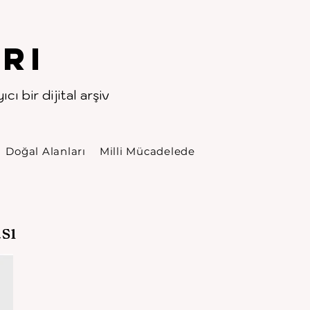
rı
cı bir dijital arşiv
Doğal Alanları
Milli Mücadelede
sı