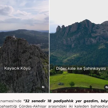
tnamesi'nde 
"32 senedir 18 padişahlık yer gezdim, böy
bahsettiği Gördes-Akhisar arasındaki iki kaleden bahsediyo