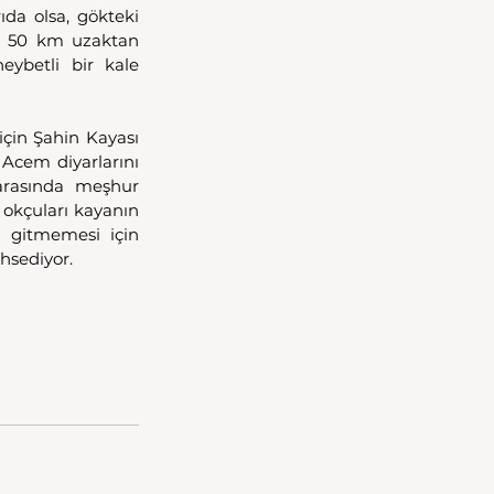
ıda olsa, gökteki 
i 50 km uzaktan 
ybetli bir kale 
çin Şahin Kayası 
Acem diyarlarını 
arasında meşhur 
okçuları kayanın 
a gitmemesi için 
hsediyor. 