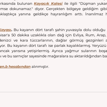
arkasında bulunan 
Kayacık Kalesi
 ile ilgili "Düşman yukar
imse dokunamaz." diyor. Gerçekten bölgeye geldiğim gib
laştıkça yanına geldikçe hayranlığım arttı. İnanılmaz he
Kayası
.
 Bu kayanın dört tarafı şahin yuvasıyla dolu olduğu i
isar'a 50 dakika uzaklıkla olan dağ için Evliya, Rum, Arap, 
nizci ve kara tüccarlarının, dağlar görmüş gezginleri 
r. Bu kayanın dört tarafı ise parlak kayalıklarmış. Yeryüzü 
ancak yarısına yetişirlermiş. Ayrıca yağmur sularının boş
ını ve bu sarnıçlar sayesinde mağaralara su aktarıldığından ba
en.b
 hesabından
alınmıştır.