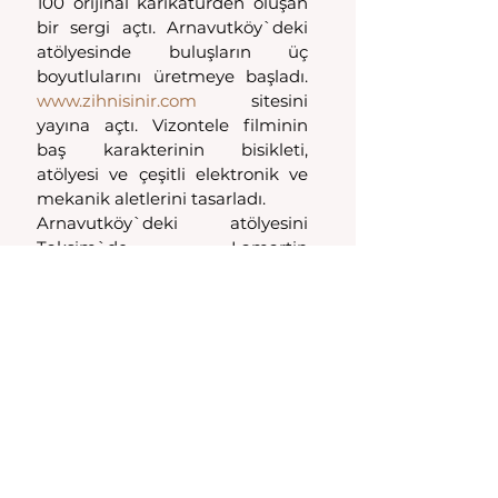
100 orijinal karikatürden oluşan 
bir sergi açtı. Arnavutköy`deki 
atölyesinde buluşların üç 
boyutlularını üretmeye başladı. 
www.zihnisinir.com
 sitesini 
yayına açtı. Vizontele filminin 
baş karakterinin bisikleti, 
atölyesi ve çeşitli elektronik ve 
mekanik aletlerini tasarladı.
Arnavutköy`deki atölyesini 
Taksim`de Lamartin 
Caddesi`ne taşıdı. Atölye, ofis ve 
showroom olan yeni mekanına 
2005 yılında 
Porof Vecafe
 kısmı 
eklendi. Kurumlara ve Minik 
öğrencilere yönelik Atölye 
çalışmalarını başlattı. 2008 
yılında da seri üretim atölyesini 
kurdu. 
TÜBİTAK
`ın Bilim ve Teknik 
dergisinde 4 yıl  Porof. Zihni Sinir 