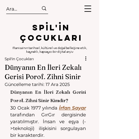
.
.
Spıl'in
Çocukları
Manisa'nın tarihsel, kültürel ve doğal belleğine etik,
kaynaklı, kapsayıcı bir dijital arşiv
Spil'in Çocukları
Dünyanın En İleri Zekalı
Gerisi Porof. Zihni Sinir
Güncelleme tarihi:
17 Ara 2025
Dünyanın En İleri Zekalı Gerisi 
Porof. Zihni Sinir Kimdir?
30 Ocak 1977 yılında 
İrfan Sayar
tarafından GırGır dergisinde 
yaratılmıştır. İnsan ve eşya (-
>teknoloji) ilişkisini sorgulayan 
bir karakterdir.