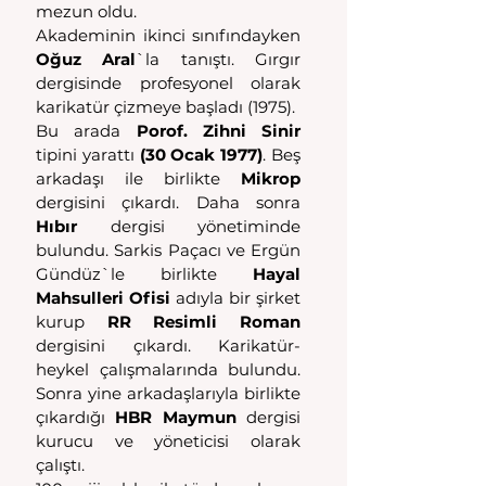
mezun oldu.
Akademinin ikinci sınıfındayken 
Oğuz Aral
`la tanıştı. Gırgır 
dergisinde profesyonel olarak 
karikatür çizmeye başladı (1975).
Bu arada 
Porof. Zihni Sinir
tipini yarattı 
(30 Ocak 1977)
. Beş 
arkadaşı ile birlikte 
Mikrop
dergisini çıkardı. Daha sonra 
Hıbır
 dergisi yönetiminde 
bulundu. Sarkis Paçacı ve Ergün 
Gündüz`le birlikte 
Hayal 
Mahsulleri Ofisi
 adıyla bir şirket 
kurup 
RR Resimli Roman
dergisini çıkardı. Karikatür-
heykel çalışmalarında bulundu. 
Sonra yine arkadaşlarıyla birlikte 
çıkardığı 
HBR Maymun
 dergisi 
kurucu ve yöneticisi olarak 
çalıştı.