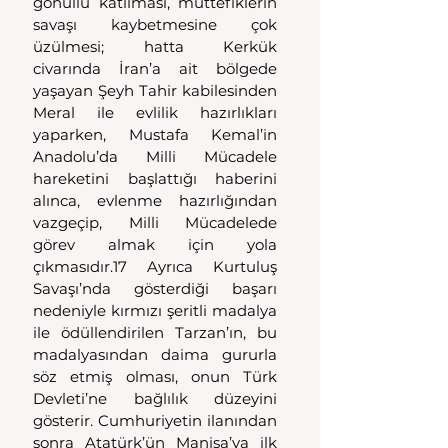
gönüllü katılması, müttefiklerin 
savaşı kaybetmesine çok 
üzülmesi; hatta Kerkük 
civarında İran’a ait bölgede 
yaşayan Şeyh Tahir kabilesinden 
Meral ile evlilik hazırlıkları 
yaparken, Mustafa Kemal’in 
Anadolu’da Milli Mücadele 
hareketini başlattığı haberini 
alınca, evlenme hazırlığından 
vazgeçip, Milli Mücadelede 
görev almak için yola 
çıkmasıdır.17 Ayrıca Kurtuluş 
Savaşı’nda gösterdiği başarı 
nedeniyle kırmızı şeritli madalya 
ile ödüllendirilen Tarzan’ın, bu 
madalyasından daima gururla 
söz etmiş olması, onun Türk 
Devleti’ne bağlılık düzeyini 
gösterir. Cumhuriyetin ilanından 
sonra Atatürk’ün Manisa’ya ilk 