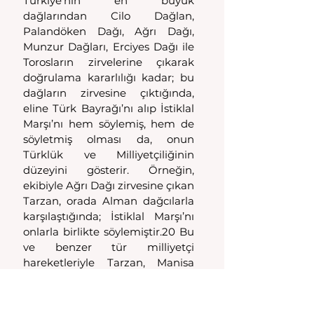
Türkiye’nin en büyük 
dağlarından Cilo Dağlan, 
Palandöken Dağı, Ağrı Dağı, 
Munzur Dağları, Erciyes Dağı ile 
Torosların zirvelerine çıkarak 
doğrulama kararlılığı kadar; bu 
dağların zirvesine çıktığında, 
eline Türk Bayrağı’nı alıp İstiklal 
Marşı’nı hem söylemiş, hem de 
söyletmiş olması da, onun 
Türklük ve Milliyetçiliğinin 
düzeyini gösterir. Örneğin, 
ekibiyle Ağrı Dağı zirvesine çıkan 
Tarzan, orada Alman dağcılarla 
karşılaştığında; İstiklal Marşı’nı 
onlarla birlikte söylemiştir.20 Bu 
ve benzer tür milliyetçi 
hareketleriyle Tarzan, Manisa 
bölge sporuna da hizmet etmiş 
kişi olarak anılır.21 