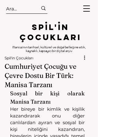
.
.
Spıl'in
Çocukları
Manisa'nın tarihsel, kültürel ve doğal belleğine etik,
kaynaklı, kapsayıcı bir dijital arşiv
Spil'in Çocukları
Cumhuriyet Çocuğu ve
Çevre Dostu Bir Türk:
Manisa Tarzanı
Sosyal bir kişi olarak 
Manisa Tarzanı 
Her bireye bir kimlik ve kişilik 
kazandırarak onu diğer 
canlılardan ayıran ve sosyal bir 
kişi niteliğini kazandıran, 
bireylerin içinde yaşadığı temel 