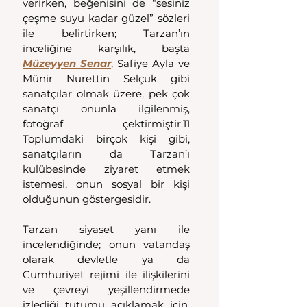
verirken, beğenisini de “sesiniz 
çeşme suyu kadar güzel” sözleri 
ile belirtirken; Tarzan’ın 
inceliğine karşılık, başta 
Müzeyyen Senar
, Safiye Ayla ve 
Münir Nurettin Selçuk gibi 
sanatçılar olmak üzere, pek çok 
sanatçı onunla ilgilenmiş, 
fotoğraf çektirmiştir.11 
Toplumdaki birçok kişi gibi, 
sanatçıların da Tarzan’ı 
kulübesinde ziyaret etmek 
istemesi, onun sosyal bir kişi 
olduğunun göstergesidir. 
Tarzan siyaset yanı ile 
incelendiğinde; onun vatandaş 
olarak devletle ya da 
Cumhuriyet rejimi ile ilişkilerini 
ve çevreyi yeşillendirmede 
izlediği tutumu açıklamak için, 