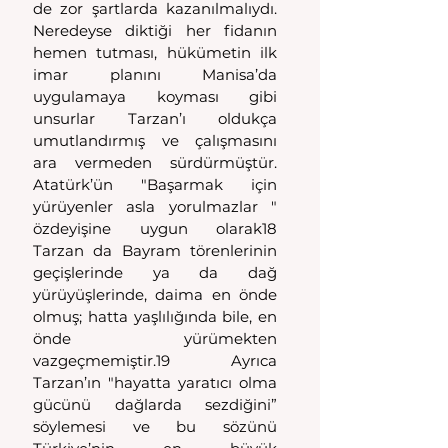
de zor şartlarda kazanılmalıydı. 
Neredeyse diktiği her fidanın 
hemen tutması, hükümetin ilk 
imar planını Manisa’da 
uygulamaya koyması gibi 
unsurlar Tarzan’ı oldukça 
umutlandırmış ve çalışmasını 
ara vermeden sürdürmüştür. 
Atatürk’ün "Başarmak için 
yürüyenler asla yorulmazlar " 
özdeyişine uygun olarak18 
Tarzan da Bayram törenlerinin 
geçişlerinde ya da dağ 
yürüyüşlerinde, daima en önde 
olmuş; hatta yaşlılığında bile, en 
önde yürümekten 
vazgeçmemiştir.19 Ayrıca 
Tarzan’ın "hayatta yaratıcı olma 
gücünü dağlarda sezdiğini” 
söylemesi ve bu sözünü 