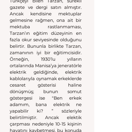
Türkçeyi bilen Tarzan, sürekli 
gazete ve dergi satın almıştır. 
Ancak kendisine mektuplar 
gelmesine rağmen, ona ait bir 
mektuba rastlanmaması, 
Tarzan’ın eğitim düzeyinin en 
fazla okur seviyesinde olduğunu 
belirtir. Bununla birlikte Tarzan, 
zamanının iyi bir eğitimcisidir. 
Örneğin, 1930’lu yılların 
ortalarında Manisa’ya jeneratörle 
elektrik geldiğinde, elektrik 
kablolarıyla oynamak erkeklerde 
cesaret gösterisi haline 
dönüşmüş; bunun somut 
göstergesi ise "Ben erkek 
adamım, bana elektrik ne 
yapabilir ki? ” sözleriyle 
belirtilmiştir. Ancak elektik 
çarpması nedeniyle 10-15 kişinin 
hayatını kaybetmesi, bu konuda 