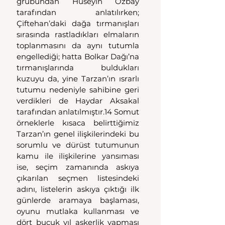
grubundan Hüseyin Özbay 
tarafından anlatılırken; 
Çiftehan’daki dağa tırmanışları 
sırasında rastladıkları elmaların 
toplanmasını da aynı tutumla 
engellediği; hatta Bolkar Dağı’na 
tırmanışlarında buldukları 
kuzuyu da, yine Tarzan’ın ısrarlı 
tutumu nedeniyle sahibine geri 
verdikleri de Haydar Aksakal 
tarafından anlatılmıştır.14 Somut 
örneklerle kısaca belirttiğimiz 
Tarzan’ın genel ilişkilerindeki bu 
sorumlu ve dürüst tutumunun 
kamu ile ilişkilerine yansıması 
ise, seçim zamanında askıya 
çıkarılan seçmen listesindeki 
adını, listelerin askıya çıktığı ilk 
günlerde aramaya başlaması, 
oyunu mutlaka kullanması ve 
dört buçuk yıl askerlik yapması 