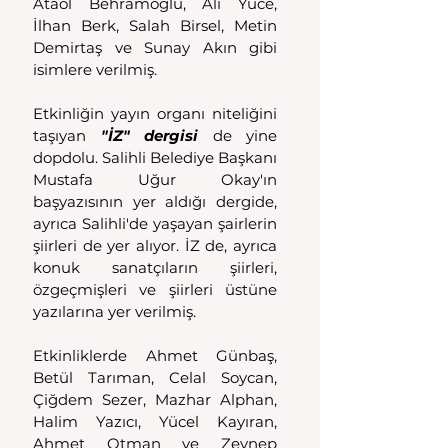
Ataol Behramoğlu, Ali Yüce, 
İlhan Berk, Salah Birsel, Metin 
Demirtaş ve Sunay Akın gibi 
isimlere verilmiş.
Etkinliğin yayın organı niteliğini 
taşıyan 
"İZ" dergisi
 de yine 
dopdolu. Salihli Belediye Başkanı 
Mustafa Uğur Okay'ın 
başyazısının yer aldığı dergide, 
ayrıca Salihli'de yaşayan şairlerin 
şiirleri de yer alıyor. İZ de, ayrıca 
konuk sanatçıların şiirleri, 
özgeçmişleri ve şiirleri üstüne 
yazılarına yer verilmiş.
Etkinliklerde Ahmet Günbaş, 
Betül Tarıman, Celal Soycan, 
Çiğdem Sezer, Mazhar Alphan, 
Halim Yazıcı, Yücel Kayıran, 
Ahmet Otman ve Zeynep 