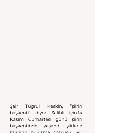
Şair Tuğrul Keskin, ”şiirin 
başkenti” diyor Salihli için.14 
Kasım Cumartesi günü şiirin 
başkentinde yaşandı şiirlerle 
şairlerin buluşma coşkusu. Şiir 