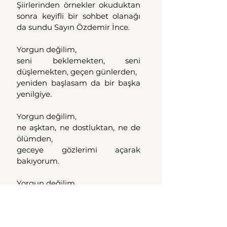
Şiirlerinden örnekler okuduktan 
sonra keyifli bir sohbet olanağı 
da sundu Sayın Özdemir İnce.
Yorgun değilim, 
seni beklemekten, seni 
düşlemekten, geçen günlerden, 
yeniden başlasam da bir başka 
yenilgiye.
Yorgun değilim, 
ne aşktan, ne dostluktan, ne de 
ölümden, 
geceye gözlerimi açarak 
bakıyorum.
Yorgun değilim, 
ne acıdan, ne umuttan, ne de 
korkudan, 
sonbaharla birlikte kazıya 