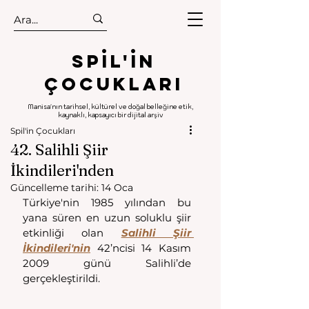
.
.
Spıl'in
Çocukları
Manisa'nın tarihsel, kültürel ve doğal belleğine etik,
kaynaklı, kapsayıcı bir dijital arşiv
Spil'in Çocukları
42. Salihli Şiir
İkindileri'nden
Güncelleme tarihi:
14 Oca
Türkiye'nin 1985 yılından bu 
yana süren en uzun soluklu şiir 
etkinliği olan 
Salihli Şiir 
İkindileri'nin
 42’ncisi 14 Kasım 
2009 günü Salihli’de 
gerçekleştirildi. 