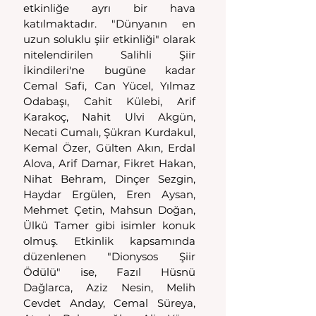
etkinliğe ayrı bir hava 
katılmaktadır. "Dünyanın en 
uzun soluklu şiir etkinliği" olarak 
nitelendirilen Salihli Şiir 
İkindileri'ne bugüne kadar 
Cemal Safi, Can Yücel, Yılmaz 
Odabaşı, Cahit Külebi, Arif 
Karakoç, Nahit Ulvi Akgün, 
Necati Cumalı, Şükran Kurdakul, 
Kemal Özer, Gülten Akın, Erdal 
Alova, Arif Damar, Fikret Hakan, 
Nihat Behram, Dinçer Sezgin, 
Haydar Ergülen, Eren Aysan, 
Mehmet Çetin, Mahsun Doğan, 
Ülkü Tamer gibi isimler konuk 
olmuş. Etkinlik kapsamında 
düzenlenen "Dionysos Şiir 
Ödülü" ise, Fazıl Hüsnü 
Dağlarca, Aziz Nesin, Melih 
Cevdet Anday, Cemal Süreya, 