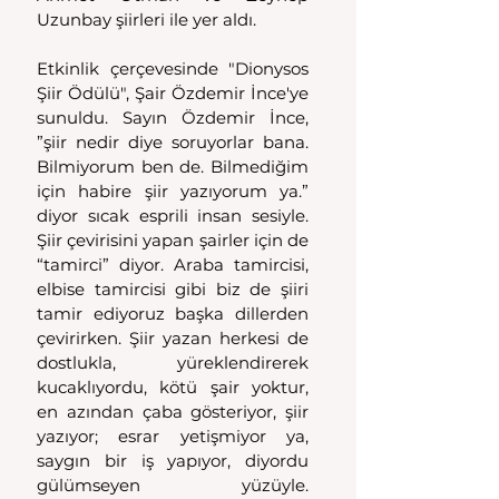
Uzunbay şiirleri ile yer aldı.
Etkinlik çerçevesinde "Dionysos 
Şiir Ödülü", Şair Özdemir İnce'ye 
sunuldu. Sayın Özdemir İnce, 
”şiir nedir diye soruyorlar bana. 
Bilmiyorum ben de. Bilmediğim 
için habire şiir yazıyorum ya.” 
diyor sıcak esprili insan sesiyle. 
Şiir çevirisini yapan şairler için de 
“tamirci” diyor. Araba tamircisi, 
elbise tamircisi gibi biz de şiiri 
tamir ediyoruz başka dillerden 
çevirirken. Şiir yazan herkesi de 
dostlukla, yüreklendirerek 
kucaklıyordu, kötü şair yoktur, 
en azından çaba gösteriyor, şiir 
yazıyor; esrar yetişmiyor ya, 
saygın bir iş yapıyor, diyordu 
gülümseyen yüzüyle. 