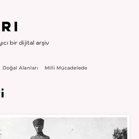
rı
cı bir dijital arşiv
Doğal Alanları
Milli Mücadelede
i