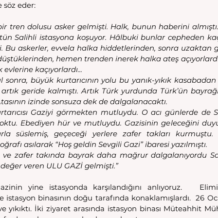
e söz eder:
ir tren dolusu asker gelmişti. Halk, bunun haberini almıştı.
ütün Salihli istasyona koşuyor. Hâlbuki bunlar cepheden k
di. Bu askerler, evvela halka hiddetlerinden, sonra uzakta
üştüklerinden, hemen trenden inerek halka ateş açıyorlardı. 
evlerine kaçıyorlardı...
 sonra, büyük kurtarıcının yolu bu yanık-yıkık kasabadan 
 artık geride kalmıştı. Artık Türk yurdunda Türk’ün bayrağı
Atasının izinde sonsuza dek de dalgalanacaktı.
kurtarıcısı Gaziyi görmekten mutluydu. O acı günlerde de Sal
ktu. Ebediyen hür ve mutluydu. Gazisinin geleceğini duyun
arla süslemiş, geçeceği yerlere zafer takları kurmuştu. 
oğrafı asılarak “Hoş geldin Sevgili Gazi” ibaresi yazılmıştı.
a ve zafer takında bayrak daha mağrur dalgalanıyordu Sali
değer veren ULU GAZİ gelmişti.”
zinin yine istasyonda karşılandığını anlıyoruz.   Elimiz
 istasyon binasının doğu tarafında konaklamışlardı.  26 Oca
ve yıkıktı. İki ziyaret arasında istasyon binası Müteahhit M