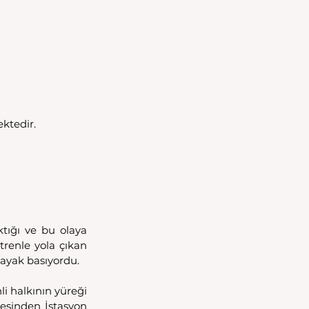
ektedir.
ığı ve bu olaya 
trenle yola çıkan 
ayak basıyordu. 
 halkının yüreği 
cesinden İstasyon 