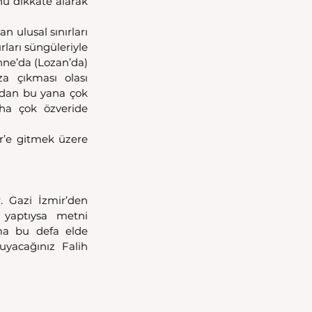
u dikkate alarak 
ulusal sınırları 
arı süngüleriyle 
ne’da (Lozan’da) 
a çıkması olası 
ldan bu yana çok 
a çok özveride 
r’e gitmek üzere 
. Gazi İzmir’den 
yaptıysa metni 
ma bu defa elde 
uyacağınız Falih 