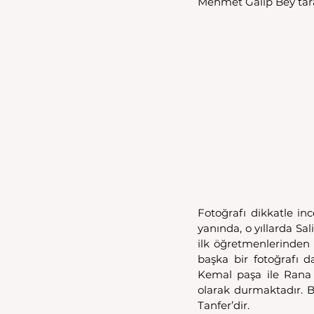
Mehmet Galip Bey tara
Fotoğrafı dikkatle inc
yanında, o yıllarda Sa
ilk öğretmenlerinden
başka bir fotoğrafı d
Kemal paşa ile Rana 
olarak durmaktadır. 
Tanfer’dir.