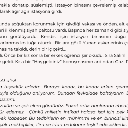
yrakla donatıp, süslemişti. İstasyon binasını çevrelemiş kala
arak ağır ağır istasyona girdi.
rtında soğuktan korunmak için giydiği yakası ve önden, alt e
ri iliklenmiş siyah paltosu vardı. Başında her zamanki gibi siy
nu görülüyordu. Kendisi için istasyon binasının doğu t
zırlanmış koltuğa oturdu. Bir ara gözü Yunan askerlerinin çı
sına takıldı, derin bir iç çekti...
. Önce bir kız sonra bir erkek öğrenci şiir okudu. Sıra Salihli
’e geldi. Kısa bir “Hoş geldiniz” konuşmasının ardından Gazi P
Ahalisi!
ata teşekkür ederim. Buraya kadar, bu kadar erken gelmekl
evkiyle olduğunu anlıyorum. Bundan fevkalade bahtiyarım. B
assısim.
zulüm ve çok elem gördünüz. Fakat artık bunlardan ebediy
r edemez.  Çünkü milletin intikati halasa isal için pek ku
mek icabeder. Bu tedbirlerin en mühimmi ve en birincisi ilim 
mektepliler, ilim ve irfan ordularını teşkil edeceklerdir. B