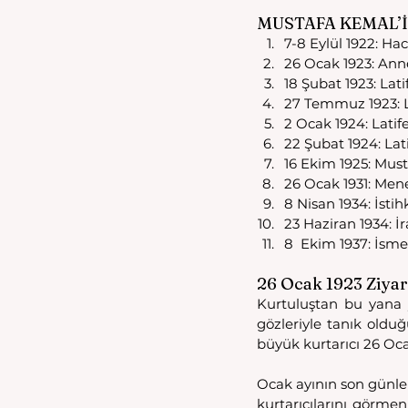
MUSTAFA KEMAL’İ
7-8 Eylül 1922: Ha
26 Ocak 1923: Ann
18 Şubat 1923: La
27 Temmuz 1923: 
2 Ocak 1924: Lati
22 Şubat 1924: La
16 Ekim 1925: Must
26 Ocak 1931: Me
8 Nisan 1934: İsti
23 Haziran 1934: İ
8  Ekim 1937: İsme
26 Ocak 1923 Ziyar
Kurtuluştan bu yana 
gözleriyle tanık olduğu
büyük kurtarıcı 26 Oca
Ocak ayının son günler
kurtarıcılarını görmen