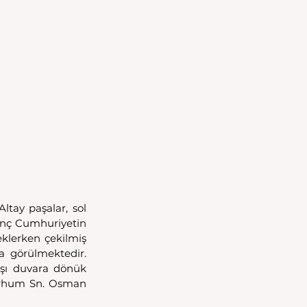
tay paşalar, sol 
Genç Cumhuriyetin 
lerken çekilmiş 
a görülmektedir. 
şı duvara dönük 
erhum Sn. Osman 