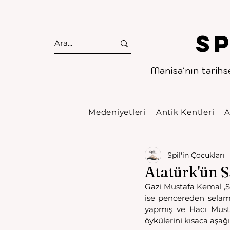
S
Manisa'nın tarihse
Medeniyetleri
Antik Kentleri
A
Spil'in Çocukları
Atatürk'ün Sa
Gazi Mustafa Kemal ,Sa
ise pencereden selamla
yapmış ve Hacı Mustaf
öykülerini kısaca aşağı