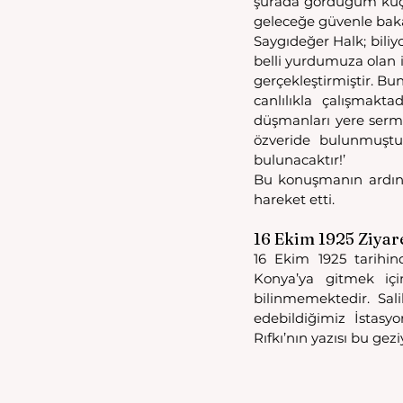
şurada gördüğüm küçük
geleceğe güvenle bakab
Saygıdeğer Halk; bili
belli yurdumuza olan 
gerçekleştirmiştir. Bu
canlılıkla çalışmakt
düşmanları yere serme
özveride bulunmuştu
bulunacaktır!’
Bu konuşmanın ardında
hareket etti.
16 Ekim 1925 Ziyar
16 Ekim 1925 tarihind
Konya’ya gitmek içi
bilinmemektedir. Sal
edebildiğimiz İstasyo
Rıfkı’nın yazısı bu gezi