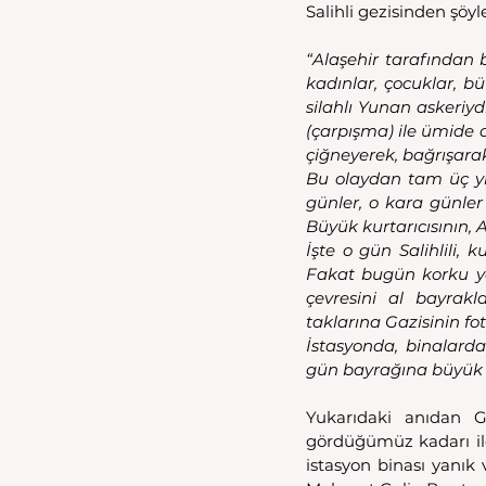
Salihli gezisinden şöyl
“Alaşehir tarafından b
kadınlar, çocuklar, b
silahlı Yunan askeriy
(çarpışma) ile ümide d
çiğneyerek, bağrışarak 
Bu olaydan tam üç yıl
günler, o kara günler
Büyük kurtarıcısının, 
İşte o gün Salihlili, 
Fakat bugün korku yo
çevresini al bayrakl
taklarına Gazisinin fot
İstasyonda, binalard
gün bayrağına büyük 
Yukarıdaki anıdan Ga
gördüğümüz kadarı ile
istasyon binası yanık 