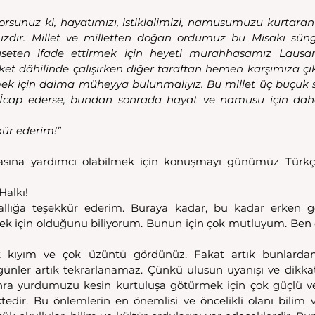
orsunuz ki, hayatımızı, istiklalimizi, namusumuzu kurtaran 
ızdır. Millet ve milletten doğan ordumuz bu Misakı süng
yaseten ifade ettirmek için heyeti murahhasamız Lausann
ket dâhilinde çalışırken diğer taraftan hemen karşımıza ç
ek için daima müheyya bulunmalıyız. Bu millet üç buçuk s
. İcap ederse, bundan sonrada hayat ve namusu için daha
kür ederim!”
sına yardımcı olabilmek için konuşmayı günümüz Türkçe’
Halkı!
allığa teşekkür ederim. Buraya kadar, bu kadar erken geli
ek için olduğunu biliyorum. Bunun için çok mutluyum. Ben de
k kıyım ve çok üzüntü gördünüz. Fakat artık bunlardan
ünler artık tekrarlanamaz. Çünkü ulusun uyanışı ve dikka
ra yurdumuzu kesin kurtuluşa götürmek için çok güçlü ve
edir. Bu önlemlerin en önemlisi ve öncelikli olanı bilim ve