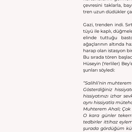
çevresini taklarla, ba
tren uzun düdükler çal
Gazi, trenden indi. Sı
tüyü ile kaplı, düğmele
elinde tuttuğu basto
ağaçlarının altında ha
harap olan istasyon bina
Bu sırada tören başladı
Hüseyin (Yerliler) Bey
şunları söyledi:
“Salihli’nin muhterem 
Gösterdiğiniz hissiy
hissiyatınızı izhar s
aynı hissiyatla müteh
Muhterem Ahali; Çok 
O kara günler tekerrü
tedbirler ittihaz eyle
şurada gördüğüm küçük 