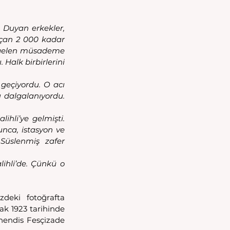
 Duyan erkekler, 
açan 2 000 kadar 
n gelen müsademe 
Halk birbirlerini 
geçiyordu. O acı 
 dalgalanıyordu. 
ihli’ye gelmişti. 
ca, istasyon ve 
Süslenmiş zafer 
hli’de. Çünkü o 
deki fotoğrafta 
k 1923 tarihinde 
ühendis Fesçizade 