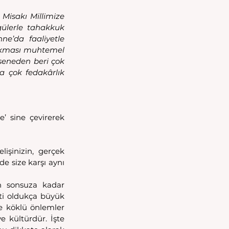
Misakı Millimize 
ülerle tahakkuk 
e’da faaliyetle 
ıkması muhtemel 
eneden beri çok 
 çok fedakârlık 
 sine çevirerek 
şinizin, gerçek 
 size karşı aynı 
 sonsuza kadar 
ti oldukça büyük 
 köklü önlemler 
 kültürdür. İşte 