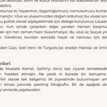
 okullular, bilim ve kültür ordularını var edeceklerdir. Bun
iliriz.
yorsunuz ki, hayatımızı, özgürlüğümüzü, namusumuzu kurtaran 
inançtır. Ulus ve ulusumuzdan doğan ordumuz bu ulusal sınırl
nu politik olarak söyleyebilmek için delege kurulumuz Lausan
adır. Yurt içinde çalışırken diğer yandan hemen karşımız
k için her zaman hazır bulunmalıyız. Bu ulus üç buçuk yı
r. Gerekirse, bundan sonrada hayat ve namusu için dah
n Gazi, özel treni ile Turgutlu’ya oradan Manisa ve İzmi
etleri
e Mustafa Kemal, Salihli’yi ikinci kez ziyaret etmektedir
n hareket etmiştir. Ne yazık ki burada bir konuşma 
ihlili olarak tek belgemiz ilk ziyaretinde bulunmayan a
n binası yanında çekilmiş fotoğraftır. Bir de aşağıda ok
yi anılarda yaşatacaktır. 