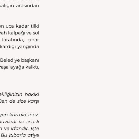
balığın arasından 
n uca kadar tilki 
ah kalpağı ve sol 
arafında, çınar 
kardığı yangında 
 Belediye başkanı 
aşa ayağa kalktı, 
iğinizin hakiki 
en de size karşı 
en kurtuldunuz. 
vvetli ve esaslı 
ve irfandır. İşte 
u itibarla atiye 