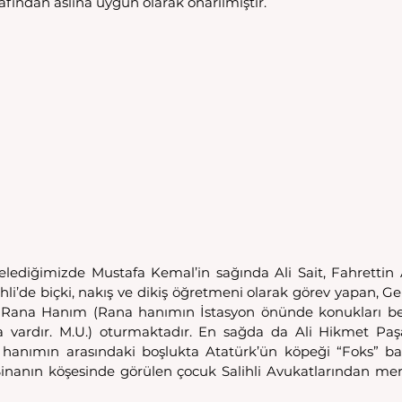
fından aslına uygun olarak onarılmıştır.
elediğimizde Mustafa Kemal’in sağında Ali Sait, Fahrettin Al
lihli’de biçki, nakış ve dikiş öğretmeni olarak görev yapan, 
 Rana Hanım (Rana hanımın İstasyon önünde konukları bek
a vardır. M.U.) oturmaktadır. En sağda da Ali Hikmet Paş
hanımın arasındaki boşlukta Atatürk’ün köpeği “Foks” ba
Binanın köşesinde görülen çocuk Salihli Avukatlarından m