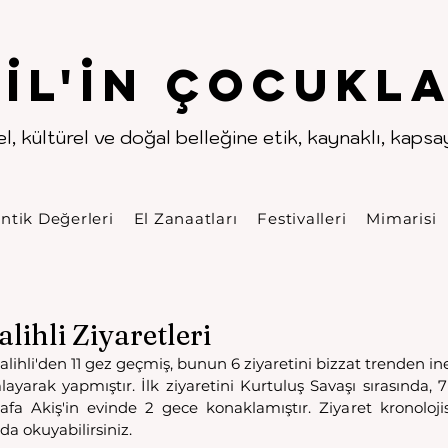
.
.
pıl'in Çocukla
l, kültürel ve doğal belleğine etik, kaynaklı, kapsayı
ntik Değerleri
El Zanaatları
Festivalleri
Mimarisi
lihli Ziyaretleri
lihli'den 11 gez geçmiş, bunun 6 ziyaretini bizzat trenden ine
yarak yapmıştır. İlk ziyaretini Kurtuluş Savaşı sırasında, 7
a Akiş'in evinde 2 gece konaklamıştır. Ziyaret kronolojis
da okuyabilirsiniz.