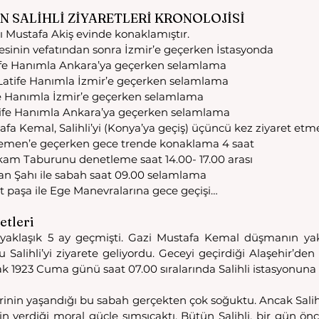
N SALİHLİ ZİYARETLERİ KRONOLOJİSİ
cı Mustafa Akiş evinde konaklamıştır. 
esinin vefatından sonra İzmir’e geçerken İstasyonda 
tife Hanımla Ankara’ya geçerken selamlama
Latife Hanımla İzmir’e geçerken selamlama
fe Hanımla İzmir’e geçerken selamlama
tife Hanımla Ankara’ya geçerken selamlama
afa Kemal, Salihli’yi (Konya’ya geçiş) üçüncü kez ziyaret etm
nemen’e geçerken gece trende konaklama 4 saat 
hkam Taburunu denetleme saat 14.00- 17.00 arası 
ran Şahı ile sabah saat 09.00 selamlama 
t paşa ile Ege Manevralarına gece geçişi…
etleri
yaklaşık 5 ay geçmişti. Gazi Mustafa Kemal düşmanın yakt
 Salihli’yi ziyarete geliyordu. Geceyi geçirdiği Alaşehir’den 
k 1923 Cuma günü saat 07.00 sıralarında Salihli istasyonuna 
inin yaşandığı bu sabah gerçekten çok soğuktu. Ancak Salihli
in verdiği moral güçle sımsıcaktı. Bütün Salihli, bir gün ön