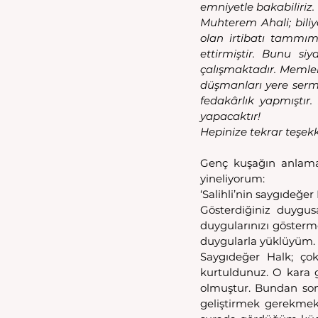
emniyetle bakabiliriz.
Muhterem Ahali; biliy
olan irtibatı tammım
ettirmiştir. Bunu si
çalışmaktadır. Memle
düşmanları yere serm
fedakârlık yapmıştır
yapacaktır!
Hepinize tekrar teşek
Genç kuşağın anlama
yineliyorum: 
‘Salihli’nin saygıdeğer 
Gösterdiğiniz duygus
duygularınızı gösterm
duygularla yüklüyüm.
Saygıdeğer Halk; ço
kurtuldunuz. O kara g
olmuştur. Bundan son
geliştirmek gerekmekt