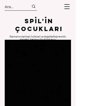
.
.
Spıl'in
Çocukları
Manisa'nın tarihsel, kültürel ve doğal belleğine etik,
kaynaklı, kapsayıcı bir dijital arşiv