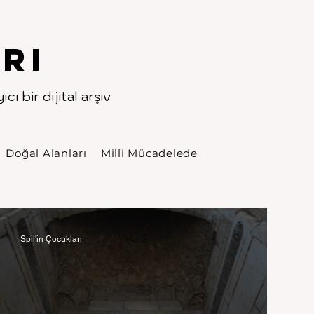
rı
cı bir dijital arşiv
Doğal Alanları
Milli Mücadelede
Spil'in Çocukları