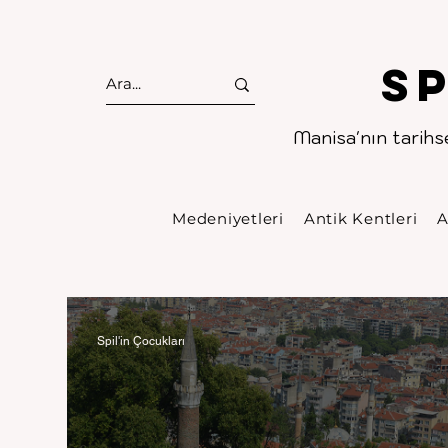
S
Manisa'nın tarihse
Medeniyetleri
Antik Kentleri
A
Spil'in Çocukları