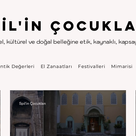
.
.
pıl'in Çocukla
l, kültürel ve doğal belleğine etik, kaynaklı, kapsayı
ntik Değerleri
El Zanaatları
Festivalleri
Mimarisi
Spil'in Çocukları