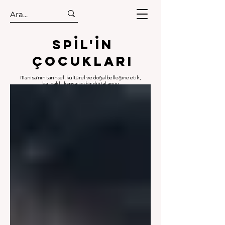
.
.
Spıl'in
Çocukları
Manisa'nın tarihsel, kültürel ve doğal belleğine etik,
kaynaklı, kapsayıcı bir dijital arşiv