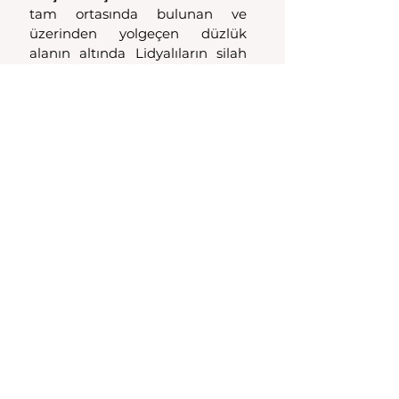
tam ortasında bulunan ve 
üzerinden yolgeçen düzlük 
alanın altında Lidyalıların silah 
depolarının bulunduğu ifade 
edilir. Bu silah deposu olarak 
iddia edilen yerin üzerinden 
geçerken altta bir boşluğun 
olduğu dikkat edilirse fark 
edilmektedir.
Özellikle kağnı arabalarıyla 
üzerinden geçildiğinde “tok” bir 
sesin çıktığını herkes rahatlıkla 
fark edebiliyor. Dedelerimizden 
ve babalarımızdan defalarca bu 
alanın altında bir silah 
deposunun bulunduğu iddiasını 
işitmişizdir. Dedelerimiz ve 
babalarımızda kendi 
dedelerinden aynı iddiaları 
defalarca duyduklarını 