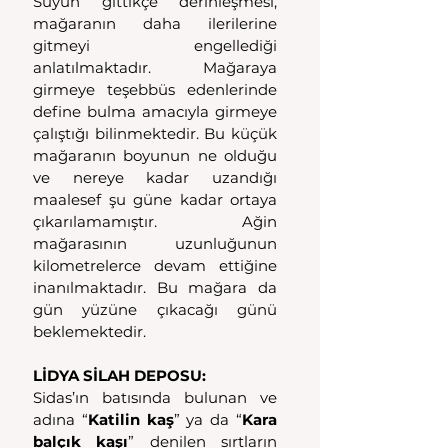
Suyun gittikçe derinleşmesi, 
mağaranın daha ilerilerine 
gitmeyi engellediği 
anlatılmaktadır. Mağaraya 
girmeye teşebbüs edenlerinde 
define bulma amacıyla girmeye 
çalıştığı bilinmektedir. Bu küçük 
mağaranın boyunun ne olduğu 
ve nereye kadar uzandığı 
maalesef şu güne kadar ortaya 
çıkarılamamıştır. Ağin 
mağarasının uzunluğunun 
kilometrelerce devam ettiğine 
inanılmaktadır. Bu mağara da 
gün yüzüne çıkacağı günü 
beklemektedir.
LİDYA SİLAH DEPOSU:
Sidas’ın batısında bulunan ve 
adına “
Katilin kaş
” ya da “
Kara 
balçık kaşı
” denilen sırtların 