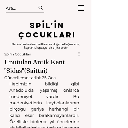
.
.
Spıl'in
Çocukları
Manisa'nın tarihsel, kültürel ve doğal belleğine etik,
kaynaklı, kapsayıcı bir dijital arşiv
Spil'in Çocukları
Unutulan Antik Kent
"Sidas"(Saittai)
Güncelleme tarihi:
25 Oca
Hepimizin bildiği gibi 
Anadolu’da yaşamış onlarca 
medeniyet vardır. Bu 
medeniyetlerin kaybolanlarının 
birçoğu geriye herhangi bir 
kalıcı eser bırakamayanlardır. 
Özellikle binlerce yıl öncelerine 
ait bilgilerimiz ya taşlara kazınan 