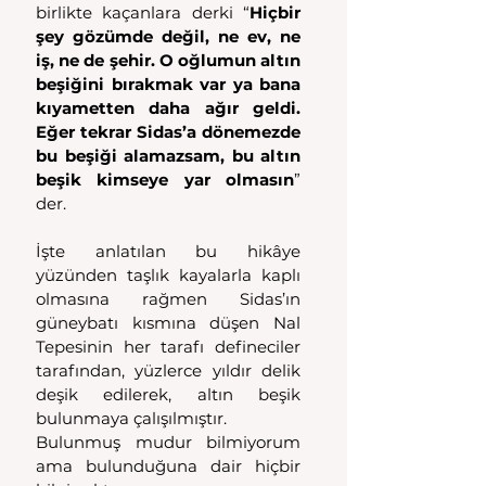
birlikte kaçanlara derki “
Hiçbir 
şey gözümde değil, ne ev, ne 
iş, ne de şehir. O oğlumun altın 
beşiğini bırakmak var ya bana 
kıyametten daha ağır geldi. 
Eğer tekrar Sidas’a dönemezde 
bu beşiği alamazsam, bu altın 
beşik kimseye yar olmasın
” 
der.
İşte anlatılan bu hikâye 
yüzünden taşlık kayalarla kaplı 
olmasına rağmen Sidas’ın 
güneybatı kısmına düşen Nal 
Tepesinin her tarafı defineciler 
tarafından, yüzlerce yıldır delik 
deşik edilerek, altın beşik 
bulunmaya çalışılmıştır.
Bulunmuş mudur bilmiyorum 
ama bulunduğuna dair hiçbir 