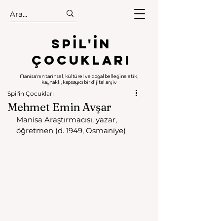
.
.
Spıl'in
Çocukları
Manisa'nın tarihsel, kültürel ve doğal belleğine etik,
kaynaklı, kapsayıcı bir dijital arşiv
Spil'in Çocukları
Mehmet Emin Avşar
Manisa Araştırmacısı, yazar, 
öğretmen (d. 1949, Osmaniye) 