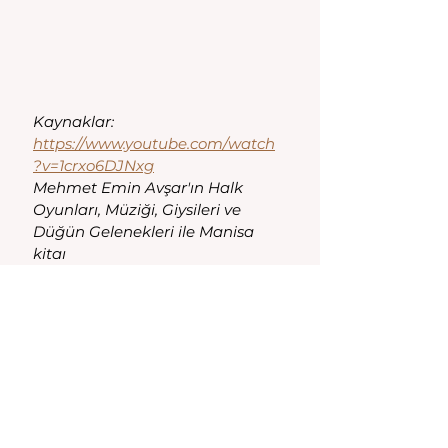
Kaynaklar:
https://www.youtube.com/watch
?v=1crxo6DJNxg
Mehmet Emin Avşar'ın Halk 
Oyunları, Müziği, Giysileri ve  
Düğün Gelenekleri ile Manisa 
kitaı 
Manisa
Hepsini Gör
Son Yazılar