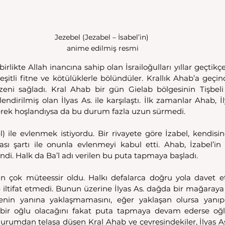
Jezebel (Jezabel – İsabel’in) 
anime edilmiş resmi
birlikte Allah inancına sahip olan İsrailoğulları yıllar geçtikç
şitli fitne ve kötülüklerle bölündüler. Krallık Ahab’a geçince
üzeni sağladı. Kral Ahab bir gün Gielab bölgesinin Tişbel
dirilmiş olan İlyas As. ile karşılaştı. İlk zamanlar Ahab, İly
erek hoşlandıysa da bu durum fazla uzun sürmedi.
l) ile evlenmek istiyordu. Bir rivayete göre İzabel, kendisi
ası şartı ile onunla evlenmeyi kabul etti. Ahab, İzabel’in 
ndi. Halk da Ba’l adı verilen bu puta tapmaya başladı.
n çok müteessir oldu. Halkı defalarca doğru yola davet 
iltifat etmedi. Bunun üzerine İlyas As. dağda bir mağaraya ç
in yanına yaklaşmamasını, eğer yaklaşan olursa yanıp k
de bir oğlu olacağını fakat puta tapmaya devam ederse oğl
urumdan telaşa düşen Kral Ahab ve çevresindekiler, İlyas As.’ı