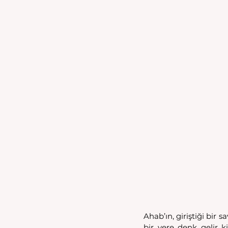
Ahab’ın, giriştiği bir
bir yere denk gelir 