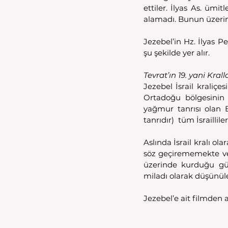
ettiler. İlyas As. ümi
alamadı. Bunun üzerine
Jezebel’in Hz. İlyas P
şu şekilde yer alır.
Tevrat’ın 19. yani Kra
Jezebel İsrail kraliç
Ortadoğu bölgesinin ve
yağmur tanrısı olan B
tanrıdır)  tüm İsrailli
Aslında İsrail kralı o
söz geçirememekte ve 
üzerinde kurduğu güç
miladı olarak düşünüleb
Jezebel’e ait filmden a