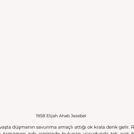
1958 Elijah Ahab Jezebel
 savaşta düşmanın savunma amaçlı attığı ok krala denk gelir. R
ki; tamamen zırh içerisinde bulunan vücudunda tek açık b