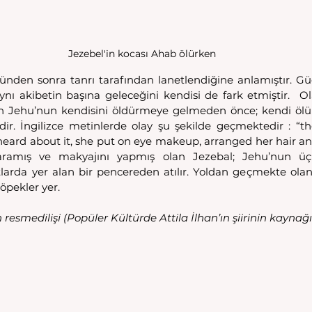
Jezebel'in kocası Ahab ölürken
nden sonra tanrı tarafından lanetlendiğine anlamıştır. Güç 
nı akibetin başına geleceğini kendisi de fark etmiştir.  Ola
en Jehu’nun kendisini öldürmeye gelmeden önce; kendi öl
ir. İngilizce metinlerde olay şu şekilde geçmektedir : “t
heard about it, she put on eye makeup, arranged her hair and
taramış ve makyajını yapmış olan Jezebal; Jehu’nun üç
larda yer alan bir pencereden atılır. Yoldan geçmekte olan 
öpekler yer.
resmedilişi (Popüler Kültürde Attila İlhan’ın şiirinin kaynağı