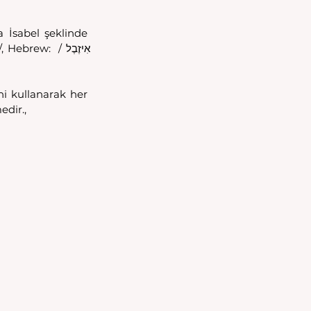
 İsabel şeklinde 
: אִיזֶבֶל / 
ni kullanarak her 
edir.,