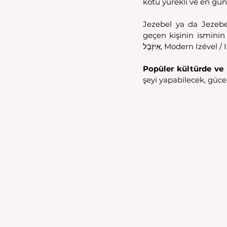
kötü yürekli ve en gün
Jezebel ya da Jezebel 
geçen kişinin isminin diğ
אִיזָבֶל, Modern Izéve
Popüler kültürde ve 
şeyi yapabilecek, güce 