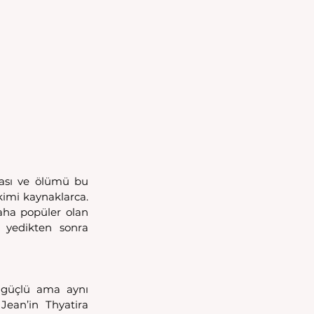
ası ve ölümü bu 
imi kaynaklarca. 
aha popüler olan 
 yedikten sonra 
 güçlü ama aynı 
ean’in Thyatira 