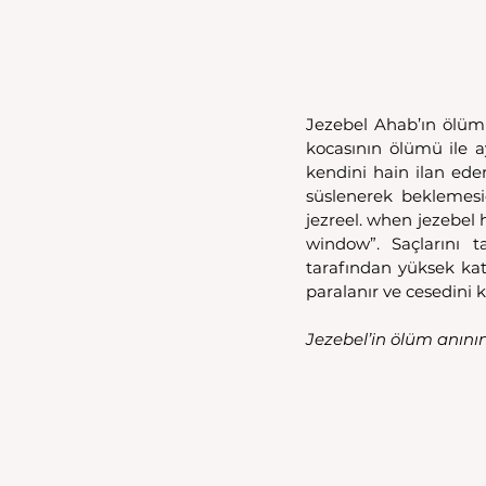
Jezebel Ahab’ın ölümü
kocasının ölümü ile ay
kendini hain ilan ed
süslenerek beklemesid
jezreel. when jezebel 
window”. Saçlarını 
tarafından yüksek kat
paralanır ve cesedini k
Jezebel’in ölüm anının 