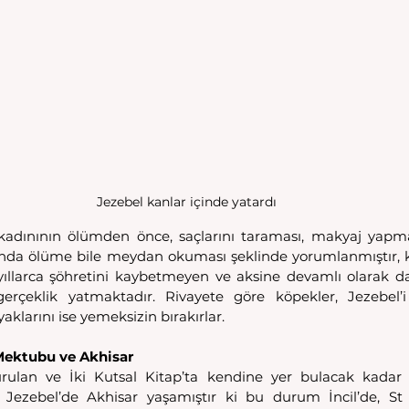
Jezebel kanlar içinde yatardı
adınının ölümden önce, saçlarını taraması, makyaj yapm
ında ölüme bile meydan okuması şeklinde yorumlanmıştır, k
yıllarca şöhretini kaybetmeyen ve aksine devamlı olarak d
erçeklik yatmaktadır. Rivayete göre köpekler, Jezebel’i
ayaklarını ise yemeksizin bırakırlar.
 Mektubu ve Akhisar
urulan ve İki Kutsal Kitap’ta kendine yer bulacak kadar
ezebel’de Akhisar yaşamıştır ki bu durum İncil’de, St J