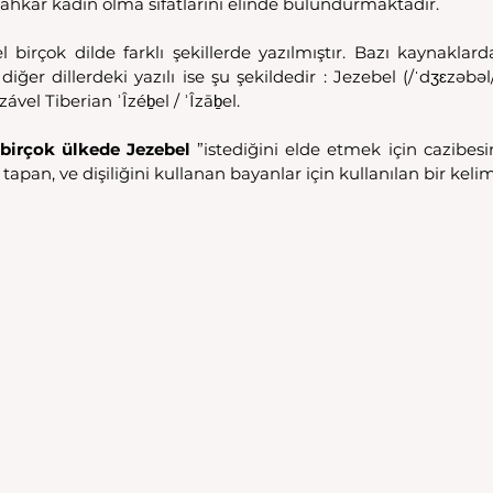
ahkar kadın olma sıfatlarını elinde bulundurmaktadır.
birçok dilde farklı şekillerde yazılmıştır. Bazı kaynaklarda
er dillerdeki yazılı ise şu şekildedir : Jezebel (/ˈdʒɛzəbəl/, Hebrew
l / Izável Tiberian ʾÎzéḇel / ʾÎzāḇel.
birçok ülkede Jezebel
 ”istediğini elde etmek için cazibesi
tapan, ve dişiliğini kullanan bayanlar için kullanılan bir kelim