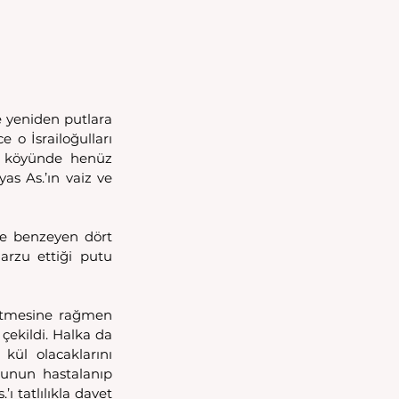
e yeniden putlara 
 o İsrailoğulları 
i köyünde henüz 
as As.’ın vaiz ve 
ne benzeyen dört 
arzu ettiği putu 
etmesine rağmen 
ekildi. Halka da 
ül olacaklarını 
unun hastalanıp 
 tatlılıkla davet 