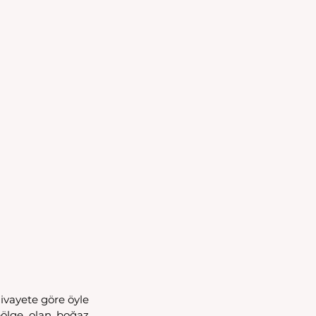
ivayete göre öyle 
ölge olan boğaz 