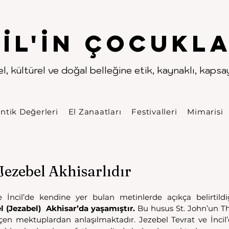
.
.
pıl'in Çocukla
l, kültürel ve doğal belleğine etik, kaynaklı, kapsayı
ntik Değerleri
El Zanaatları
Festivalleri
Mimarisi
 Jezebel Akhisarlıdır
 İncil’de kendine yer bulan metinlerde açıkça belirtildiğ
l (Jezabel)  Akhisar’da yaşamıştır.
 Bu husus St. John’un Thy
eçen mektuplardan anlaşılmaktadır. Jezebel Tevrat ve İncil