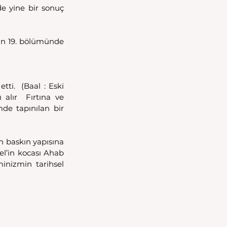
de yine bir sonuç 
ün 19. bölümünde 
i.  (Baal : Eski 
alır  Fırtına ve 
de tapınılan bir 
n baskın yapısına 
l’in kocası Ahab 
nizmin tarihsel 