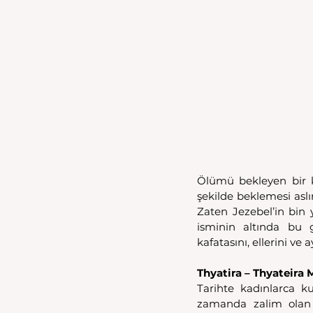
Ölümü bekleyen bir k
şekilde beklemesi asl
Zaten Jezebel’in bin 
isminin altında bu g
kafatasını, ellerini ve 
Thyatira – Thyateira
Tarihte kadınlarca k
zamanda zalim olan J