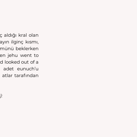
aldığı kral olan 
yın ilginç kısmı, 
ümünü beklerken 
hen jehu went to 
 looked out of a 
 adet eunuch’u 
atlar tarafından 
):