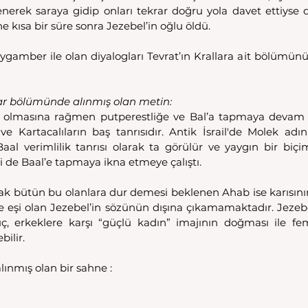
tlenerek saraya gidip onları tekrar doğru yola davet ettiyse 
 kısa bir süre sonra Jezebel’in oğlu öldü.
eygamber ile olan diyalogları Tevrat’ın Krallara ait bölümün
llar bölümünde alınmış olan metin:
esi olmasına rağmen putperestliğe ve Bal’a tapmaya devam ett
 Kartacalıların baş tanrısıdır. Antik İsrail'de Molek adını 
aal verimlilik tanrısı olarak ta görülür ve yaygın bir biçim
leri de Baal’e tapmaya ikna etmeye çalıştı.
larak bütün bu olanlara dur demesi beklenen Ahab ise karısını
eşi olan Jezebel’in sözünün dışına çıkamamaktadır. Jezebe
, erkeklere karşı “güçlü kadın” imajının doğması ile femi
ilir.
lınmış olan bir sahne :