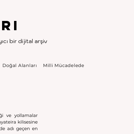
rı
cı bir dijital arşiv
Doğal Alanları
Milli Mücadelede
i ve yollamalar 
ateira kilisesine 
’de adı geçen en 