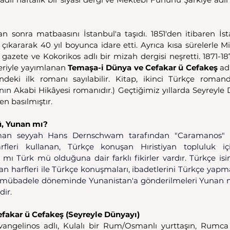
n sonra matbaasını İstanbul'a taşıdı. 1851'den itibaren İst
 çıkararak 40 yıl boyunca idare etti. Ayrıca kısa sürelerle M
gazete ve Kokorikos adlı bir mizah dergisi neşretti. 1871-187
eriyle yayımlanan 
Temaşa-i Dünya ve Cefakar ü Cefakeş
 ad
eki ilk romanı sayılabilir. Kitap, ikinci Türkçe romandı
nın 
Akabi Hikâyesi romanıdır.) Geçtiğimiz yıllarda Seyreyle 
en basılmıştır. 
ü, Yunan mı?
lman seyyah Hans Dernschwam tarafından "Caramanos" 
leri kullanan, Türkçe konuşan Hıristiyan topluluk için 
mı Türk mü olduğuna dair farklı fikirler vardır. Türkçe isim
an harfleri ile Türkçe konuşmaları, ibadetlerini Türkçe yapm
, mübadele döneminde Yunanistan'a gönderilmeleri Yunan me
dir.
fakar ü Cefakeş (Seyreyle Dünyayı)
Evangelinos adlı, Kulalı bir Rum/Osmanlı yurttaşın, Rumca 