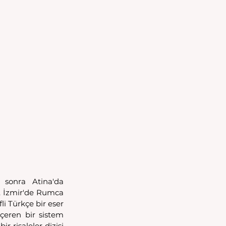
 sonra Atina'da 
ı. İzmir'de Rumca 
 Türkçe bir eser 
çeren bir sistem 
r risaleler dizisi 