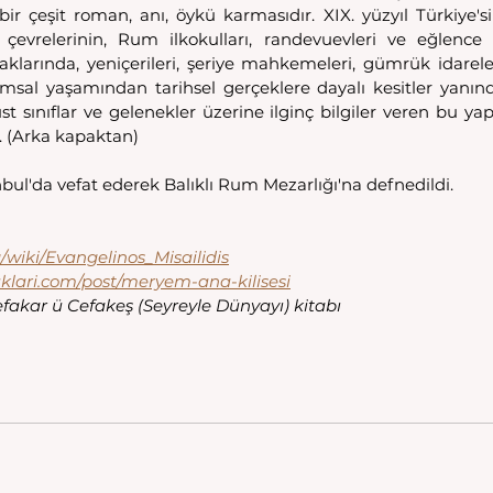
ir çeşit roman, anı, öykü karmasıdır. XIX. yüzyıl Türkiye'si
çevrelerinin, Rum ilkokulları, randevuevleri ve eğlence y
klarında, yeniçerileri, şeriye mahkemeleri, gümrük idareleri
umsal yaşamından tarihsel gerçeklere dayalı kesitler yanında
st sınıflar ve gelenekler üzerine ilginç bilgiler veren bu yapı
r. (Arka kapaktan)
anbul'da vefat ederek Balıklı Rum Mezarlığı'na defnedildi.
g/wiki/Evangelinos_Misailidis
uklari.com/post/meryem-ana-kilisesi
akar ü Cefakeş (Seyreyle Dünyayı) kitabı