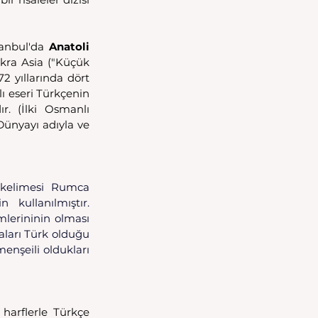
anbul'da 
Anatoli 
ikra Asia ("Küçük 
2 yıllarında dört 
lı eseri Türkçenin 
r. (İlki Osmanlı 
Dünyayı adıyla ve 
kelimesi Rumca 
kullanılmıştır. 
lerininin olması 
aları Türk olduğu 
nşeili oldukları 
harflerle Türkçe 