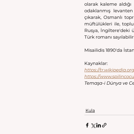
olarak kaleme aldığı b
odaklanmış levanten 
çıkarak, Osmanlı topra
müftülükleri ile, topl
Rusya, İngiltere'deki ü
Türk romanı sayılabili
Misailidis 1890'da İst
Kaynaklar:
https://tr.wikipedia.or
https://www.spilincoc
Temaşa-i Dünya ve Cef
Kula