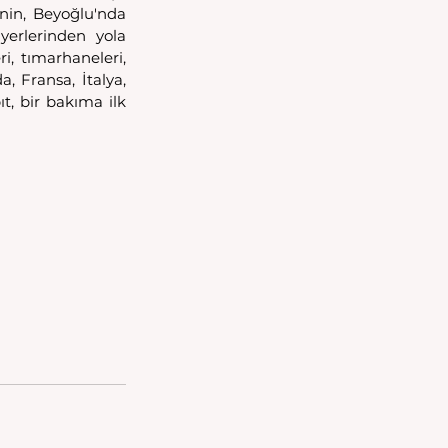
nin, Beyoğlu'nda 
erlerinden yola 
, tımarhaneleri, 
, Fransa, İtalya, 
t, bir bakıma ilk 