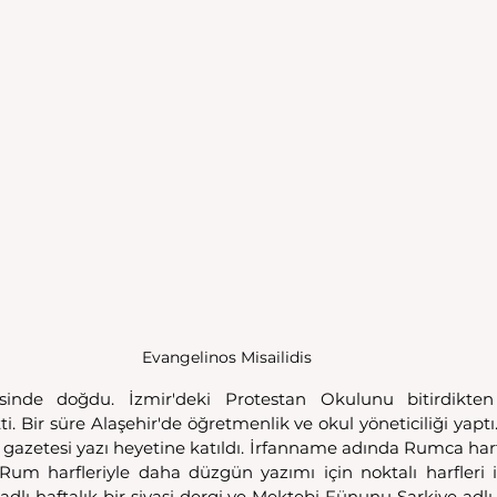
Evangelinos Misailidis
esinde doğdu. İzmir'deki Protestan Okulunu bitirdikten
i. Bir süre Alaşehir'de öğretmenlik ve okul yöneticiliği yapt
azetesi yazı heyetine katıldı. İrfanname adında Rumca harfli
Rum harfleriyle daha düzgün yazımı için noktalı harfleri i
adlı haftalık bir siyasi dergi ve Mektebi Fünunu Şarkiye adlı bi