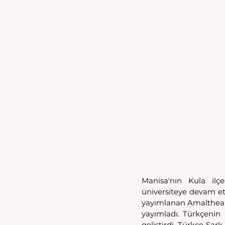
Manisa'nın Kula ilç
üniversiteye devam ett
yayımlanan Amalthea g
yayımladı. Türkçenin 
geliştirdi. Türkçe Şark 