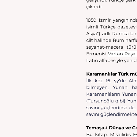
çıkardı. 
1850 İzmir yangınında
isimli Türkçe gazeteyi
Asya") adlı Rumca bir 
cilt halinde Rum harfl
seyahat-macera türünd
Ermenisi 
Vartan Paşa'
Latin alfabesiyle yenid
Karamanlılar Türk m
İlk kez 16. yy'de A
bilmeyen, Yunan harf
Karamanlıların Yunan 
(Tursunoğlu gibi), Yun
savını güçlendirse de
savını güçlendirmekte
Temaşa-i Dünya ve Ce
Bu kitap, Misailidis 