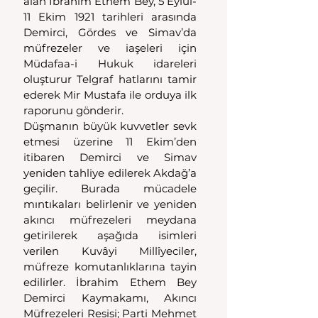
alan İbrahim Ethem Bey, 5 Eylül-
11 Ekim 1921 tarihleri arasında 
Demirci, Gördes ve Simav’da 
müfrezeler ve iaşeleri için 
Müdafaa-i Hukuk idareleri 
oluşturur Telgraf hatlarını tamir 
ederek Mir Mustafa ile orduya ilk 
raporunu gönderir.
Düşmanın büyük kuvvetler sevk 
etmesi üzerine 11 Ekim’den 
itibaren Demirci ve Simav 
yeniden tahliye edilerek Akdağ’a 
geçilir. Burada mücadele 
mıntıkaları belirlenir ve yeniden 
akıncı müfrezeleri meydana 
getirile­rek aşağıda isimleri 
verilen Kuvâyi Millîyeciler, 
müfreze komutanlıklarına tayin 
edilirler. İbrahim Ethem Bey 
Demirci Kaymakamı, Akıncı 
Müfrezeleri Resisi; Parti Mehmet 