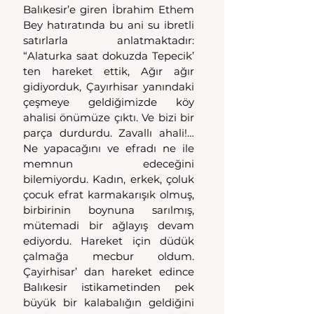
Balıkesir’e giren İbrahim Ethem 
Bey hatıratında bu ani su ibretli 
satırlarla anlatmaktadır: 
“Alaturka saat dokuzda Tepecik’ 
ten hareket ettik, Ağır ağır 
gidiyorduk, Çayırhisar yanındaki 
çeşmeye geldiğimizde köy 
ahalisi önümüze çıktı. Ve bizi bir 
parça durdurdu. Zavallı ahali!… 
Ne yapacağını ve efradı ne ile 
memnun edeceğini 
bilemiyordu. Kadın, erkek, çoluk 
çocuk efrat karmakarışık olmuş, 
birbirinin boynuna sarılmış, 
mütemadi bir ağlayış devam 
ediyordu. Hareket için düdük 
çalmağa mecbur oldum. 
Çayirhisar’ dan hareket edince 
Balıkesir istikametinden pek 
büyük bir kalabalığın geldiğini 