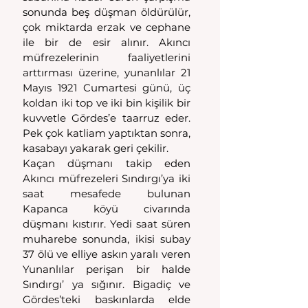
sonunda beş düşman öldürülür, 
çok mik­tarda erzak ve cephane 
ile bir de esir alınır. Akıncı 
müfrezelerinin faaliyetlerini 
arttırması üzerine, yunanlılar 21 
Mayıs 1921 Cu­martesi günü, üç 
koldan iki top ve iki bin kişilik bir 
kuvvetle Gördes’e taarruz eder. 
Pek çok katliam yaptıktan sonra, 
kasabayı yakarak geri çekilir.
Kaçan düşmanı takip eden 
Akıncı müfrezeleri Sındırgı’ya iki 
saat mesafede bulunan 
Kapanca köyü civarında 
düşmanı kıstırır. Yedi saat süren 
muharebe sonunda, ikisi subay 
37 ölü ve elliye askın yaralı veren 
Yunanlılar perişan bir halde 
Sındırgı’ ya sığınır. Bigadiç ve 
Gördes’teki baskınlarda elde 