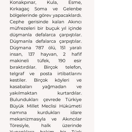
Konakpınar, Kula, Esme, 
Kırkagaç Soma ve Gelenbe 
bölgelerinde görev yapacaklardı. 
Cephe gerisinde kalan Akıncı 
müfrezeleri bir buçuk yıl içinde 
düşmanla defalarca çarpıştılar. 
Düşmanla defalarca çarpıştılar. 
Düşmana 787 ölü, 151 yaralı 
insan, 137 hayvan, 2 hafif 
makineli tüfek, 190 esir 
bıraktırdılar. Birçok telefon, 
telgraf ve posta irtibatlarını 
kestiler. Birçok köyleri ve 
kasabaları yağmadan ve 
yakılmaktan kurtardılar. 
Bulundukları çevrede Türkiye 
Büyük Millet Meclisi Hükümeti 
namına kurdukları idare 
mekanizmasıyla ve Akıncılar 
Töresiyle, halk üzerinde 
Yunanlılara hakim bir Türk 