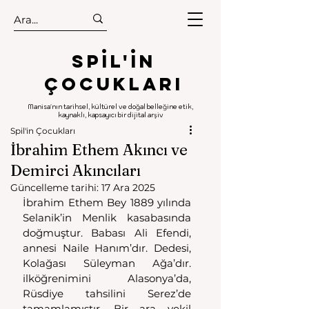
.
.
Spıl'in
Çocukları
Manisa'nın tarihsel, kültürel ve doğal belleğine etik,
kaynaklı, kapsayıcı bir dijital arşiv
Spil'in Çocukları
İbrahim Ethem Akıncı ve
Demirci Akıncıları
Güncelleme tarihi:
17 Ara 2025
İbrahim Ethem Bey 1889 yılında 
Selanik’in Menlik kasabasında 
doğmuştur. Babası Ali Efendi, 
annesi Naile Hanım’dır. Dedesi, 
Kolağası Süleyman Ağa’dır. 
ilköğrenimini Alasonya’da, 
Rüsdiye tahsilini Serez’de 
tamamlamıştır. Bir ara vekil 