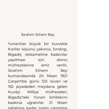
İbrahim Ethem Bey
Yunanlılar büyük bir kuvvetle 
Kızıllar köyünü yakınca, Sındırgı, 
Bigadiç istikametine baskınlar 
yapılması için akıncı 
müfrezelerine emir verilir, 
İbrahim Ethem Bey 
kumandasında 20 Nisan 1921 
Çarşamba günü 120 süvari ve 
150 piyadeden meydana gelen 
Kuvâyi Millîye müfrezeleri, 
Bigadiç’teki Yunan birliklerini 
baskına uğratırlar. 21 Nisan 
sabahına kadar süren çarpışma 