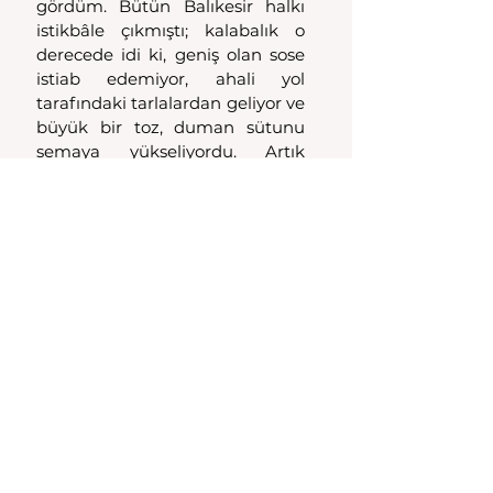
gördüm. Bütün Balıkesir halkı 
istikbâle çıkmıştı; kalabalık o 
derecede idi ki, geniş olan sose 
istiab edemiyor, ahali yol 
tarafındaki tarlalardan geliyor ve 
büyük bir toz, duman sütunu 
semaya yükseliyordu. Artık 
kalabalığa karışmış ve yola 
koyulmuştuk. Hiç bir şeyler 
anlaşılamıyor, yalnız herkeste 
gözyaşları görülüyordu. 
Yürümek mümkün değildi. 
Çünkü, hayvanların önüne yatan 
ve hayvanların gözlerini öpen, 
süvarileri öpmek için çekip 
hayvandan indiren, hayvanatla 
karmakarışık bir hale vaziyete 
karsı bir şey yapmak mümkün 
değildi… Evet yalnız ağlanıyordu. 
Bu cereyandan kimse 
kurtulamıyordu. Güç hâl ile 