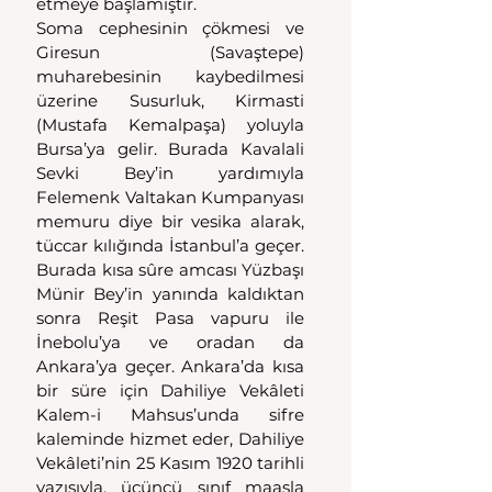
etmeye başlamıştır.
Soma cephesinin çökmesi ve 
Giresun (Savaştepe) 
muharebesinin kaybedilmesi 
üzerine Susurluk, Kirmasti 
(Mustafa Kemalpaşa) yoluyla 
Bursa’ya gelir. Burada Kavalali 
Sevki Bey’in yardımıyla 
Felemenk Valtakan Kumpanyası 
memuru diye bir vesika alarak, 
tüccar kılığında İstanbul’a geçer. 
Burada kısa sûre amcası Yüzbaşı 
Münir Bey’in yanında kaldıktan 
sonra Reşit Pasa vapuru ile 
İnebolu’ya ve oradan da 
Ankara’ya geçer. Ankara’da kısa 
bir süre için Dahiliye Vekâleti 
Kalem-i Mahsus’unda sifre 
kaleminde hizmet eder, Dahiliye 
Vekâleti’nin 25 Kasım 1920 tarihli 
yazısıyla, üçüncü sınıf maaşla 