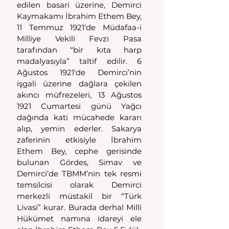
edilen basari üzerine, Demirci 
Kaymakamı İbrahim Ethem Bey, 
11 Temmuz 1921'de Müdafaa-i 
Milliye Vekili Fevzi Pasa 
tarafından “bir kıta harp 
madalyasıyla” taltif edilir. 6 
Ağustos 1921'de Demirci’nin 
işgali üzerine dağlara çekilen 
akıncı müfrezeleri, 13 Ağustos 
1921 Cumartesi günü Yağcı 
dağında kati mücahede kararı 
alıp, yemin ederler. Sakarya 
zaferinin etkisiyle İbrahim 
Ethem Bey, cephe gerisinde 
bulunan Gördes, Simav ve 
Demirci’de TBMM’nin tek resmi 
temsilcisi olarak Demirci 
merkezli müstakil bir “Türk 
Livasi” kurar. Burada derhal Milli 
Hükümet namına idareyi ele 