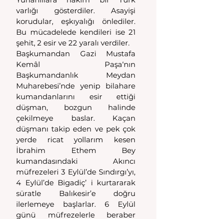
varlığı gösterdiler. Asayişi 
korudular, eşkıyalığı önlediler. 
Bu mücadelede kendileri ise 21 
şehit, 2 esir ve 22 yaralı verdiler.
Başkumandan Gazi Mustafa 
Kemâl Paşa‘nın 
Başkumandanlık Meydan 
Muharebesi’nde yenip bilahare 
kumandanlarını esir ettiği 
düşman, bozgun halinde 
çekilmeye baslar. Kaçan 
düşmanı takip eden ve pek çok 
yerde ricat yollarım kesen 
İbrahim Ethem Bey 
kumandasındaki Akıncı 
müfrezeleri 3 Eylül’de Sındırgı’yı, 
4 Eylül’de Bigadiç’ i kurtararak 
süratle Balıkesir’e doğru 
ilerlemeye başlarlar. 6 Eylül 
günü müfrezelerle beraber 