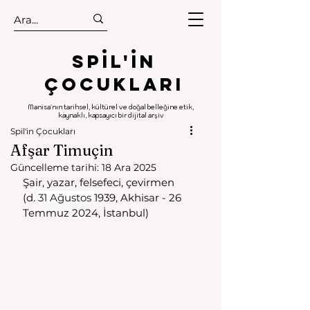
.
.
Spıl'in
Çocukları
Manisa'nın tarihsel, kültürel ve doğal belleğine etik,
kaynaklı, kapsayıcı bir dijital arşiv
Spil'in Çocukları
Afşar Timuçin
Güncelleme tarihi:
18 Ara 2025
Şair, yazar, felsefeci, çevirmen 
(d. 
31 Ağustos 
1939, Akhisar - 26 
Temmuz 2024, İstanbul) 