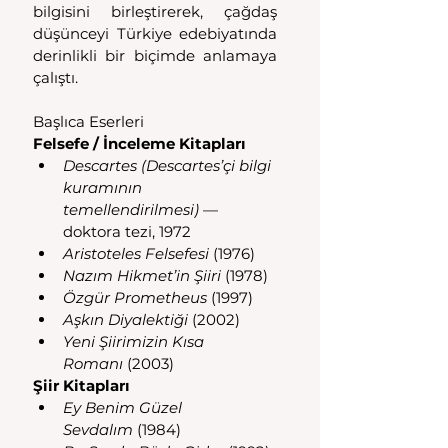
bilgisini birleştirerek, çağdaş 
düşünceyi Türkiye edebiyatında 
derinlikli bir biçimde anlamaya 
çalıştı. 
Başlıca Eserleri
Felsefe / İnceleme Kitapları
Descartes (Descartes’çi bilgi 
kuramının 
temellendirilmesi)
 — 
doktora tezi, 1972 
Aristoteles Felsefesi
 (1976) 
Nazım Hikmet’in Şiiri
 (1978) 
Özgür Prometheus
 (1997) 
Aşkın Diyalektiği
 (2002) 
Yeni Şiirimizin Kısa 
Romanı
 (2003) 
Şiir Kitapları
Ey Benim Güzel 
Sevdalım
 (1984)