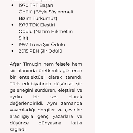
1970 TRT Başarı 
Ödülü (Böyle Söylenmeli 
Bizim Türkümüz)
1979 TDK Eleştiri 
Ödülü (Nazım Hikmet’in 
Şiiri) 
1997 Truva Şiir Ödülü 
2015 PEN Şiir Ödülü 
Afşar Timuçin hem felsefe hem 
şiir alanında üretkenlik gösteren 
bir entelektüel olarak tanındı. 
Türk edebiyatında düşünsel şiir 
geleneğini sürdüren, eleştirel ve 
aydın bir ses olarak 
değerlendirildi. Aynı zamanda 
yayımladığı dergiler ve çeviriler 
aracılığıyla genç yazarlara ve 
düşünce dünyasına katkı 
sağladı. 