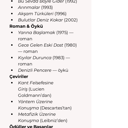
Bu Sevda Böyle Gider
 (1992)
Arınmalar
 (1993) 
Akşam Türküleri
 (1996)
Bulutlar Deniz Kokar
 (2002) 
Roman & Öykü
Yarına Başlamak
 (1975) — 
roman 
Gece Gelen Eski Dost
 (1980) 
— roman 
Kıyılar Durunca
 (1983) — 
roman 
Denizli Pencere
 — öykü 
Çeviriler
Kant Felsefesine 
Giriş
 (Lucien 
Goldmann’dan) 
Yöntem Üzerine 
Konuşma
 (Descartes’tan) 
Metafizik Üzerine 
Konuşma
 (Leibniz’den) 
Ödüller ve Başarılar