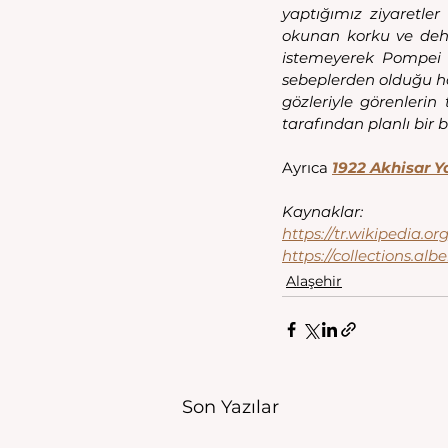
yaptığımız ziyaretler
okunan korku ve dehşe
istemeyerek Pompei v
sebeplerden olduğu ha
gözleriyle görenlerin 
tarafından planlı bir b
Ayrıca 
1922 Akhisar Y
Kaynaklar: 
https://tr.wikipedia
https://collections.alb
Alaşehir
Son Yazılar