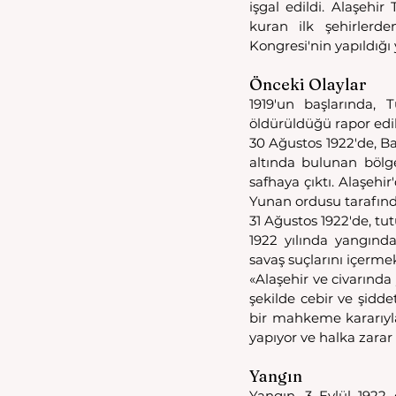
işgal edildi. Alaşehi
kuran ilk şehirlerde
Kongresi'nin yapıldığı
Önceki Olaylar
1919'un başlarında, 
öldürüldüğü rapor edil
30 Ağustos 1922'de, B
altında bulunan bölge
safhaya çıktı. Alaşehi
Yunan ordusu tarafınd
31 Ağustos 1922'de, tut
1922 yılında yangında
savaş suçlarını içerme
«Alaşehir ve civarında
şekilde cebir ve şidde
bir mahkeme kararıyla
yapıyor ve halka zarar 
Yangın
Yangın, 3 Eylül 1922 