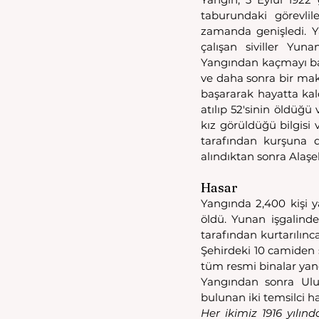
taburundaki görevlile
zamanda genişledi. 
çalışan siviller Yuna
Yangından kaçmayı baş
ve daha sonra bir mak
başararak hayatta kald
atılıp 52'sinin öldüğü
kız görüldüğü bilgisi
tarafından kurşuna di
alındıktan sonra Alaşehi
Hasar
Yangında 2,400 kişi y
öldü. Yunan işgalinde
tarafından kurtarılınc
Şehirdeki 10 camiden s
tüm resmi binalar yan
Yangından sonra Ulu
bulunan iki temsilci has
Her ikimiz 1916 yılın