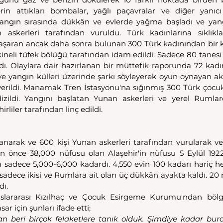
rin attıkları bombalar, yağlı paçavralar ve diğer yanıcı
Yangın sırasında dükkân ve evlerde yağma başladı ve ya
n askerleri tarafından vuruldu. Türk kadınlarına sıklıkla
aran ancak daha sonra bulunan 300 Türk kadınından bir ka
ineli tüfek bölüğü tarafından idam edildi. Sadece 80 tanesi
ı. Olaylara dair hazırlanan bir müttefik raporunda 72 kadını
 ve yangın külleri üzerinde şarkı söyleyerek oyun oynayan ak
 verildi. Manamak Tren İstasyonu'na sığınmış 300 Türk çocuk
zildi. Yangını başlatan Yunan askerleri ve yerel Rumlard
rliler tarafından linç edildi.
anarak ve 600 kişi Yunan askerleri tarafından vurularak v
n önce 38,000 nüfusu olan Alaşehir'in nüfusu 5 Eylül 192
a sadece 5,000-6,000 kadardı. 4,550 evin 100 kadarı hariç he
adece ikisi ve Rumlara ait olan üç dükkân ayakta kaldı. 20 m
dı.
slararası Kızılhaç ve Çocuk Esirgeme Kurumu'ndan bölg
ar için şunları ifade etti;
dan beri birçok felaketlere tanık olduk. Şimdiye kadar bur