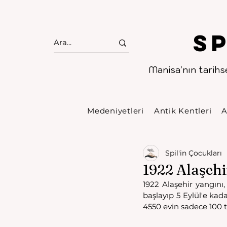
S
Manisa'nın tarihse
Medeniyetleri
Antik Kentleri
A
Spil'in Çocukları
1922 Alaşehi
1922 Alaşehir yangını,
başlayıp 5 Eylül'e kad
4550 evin sadece 100 t