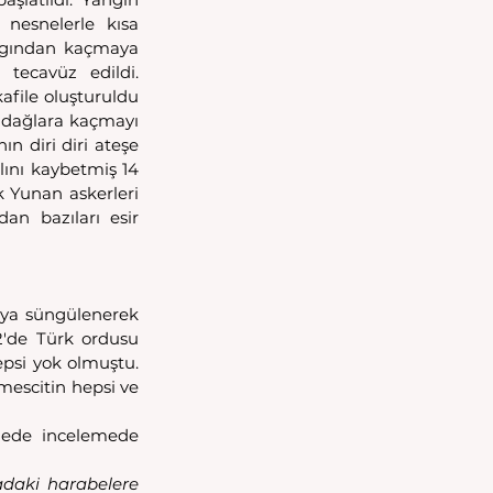
 nesnelerle kısa 
ngından kaçmaya 
 tecavüz edildi. 
file oluşturuldu 
 dağlara kaçmayı 
n diri diri ateşe 
lını kaybetmiş 14 
 Yunan askerleri 
an bazıları esir 
eya süngülenerek 
2'de Türk ordusu 
psi yok olmuştu. 
escitin hepsi ve 
ede incelemede 
adaki harabelere 