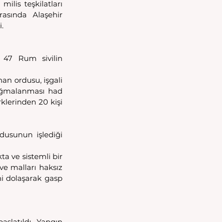
lis teşkilatları 
asında Alaşehir 
.
 47 Rum sivilin 
n ordusu, işgali 
yağmalanması had 
klerinden 20 kişi 
dusunun işlediği 
a ve sistemli bir 
e malları haksız 
i dolaşarak gasp 
şlatıldı. Yangın 