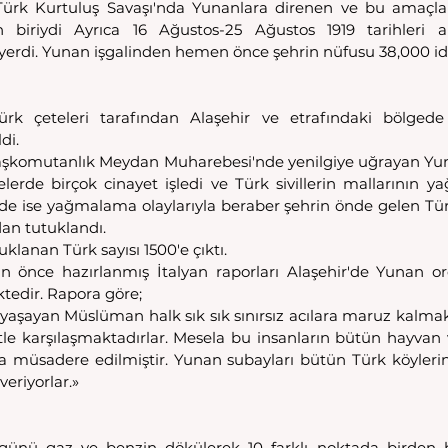
r Türk Kurtuluş Savaşı'nda Yunanlara direnen ve bu amaçla mi
n biriydi Ayrıca 16 Ağustos-25 Ağustos 1919 tarihleri ar
 yerdi. Yunan işgalinden hemen önce şehrin nüfusu 38,000 idi
Türk çeteleri tarafından Alaşehir ve etrafındaki bölgede
di.
aşkomutanlık Meydan Muharebesi'nde yenilgiye uğrayan Yuna
lerde birçok cinayet işledi ve Türk sivillerin mallarının 
r'de ise yağmalama olaylarıyla beraber şehrin önde gelen Tür
an tutuklandı.
uklanan Türk sayısı 1500'e çıktı.
n önce hazırlanmış İtalyan raporları Alaşehir'de Yunan or
ktedir. Rapora göre;
 yaşayan Müslüman halk sık sık sınırsız acılara maruz kalmakt
tle karşılaşmaktadırlar. Mesela bu insanların bütün hayvan v
 müsadere edilmiştir. Yunan subayları bütün Türk köylerin
veriyorlar.»
günü gaz ve benzin dökülerek 10 farklı noktada birden ba