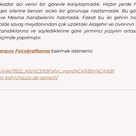
 kadar acı verici bir görevle karşılaşmadık. Hiçbir yerde h
t izlerine benzer acıklı bir görünüşe rastlamadık. Bu gö
e Mesina harabelerini hatırladık. Fakat bu iki şehrin ha
lde savaş meydanından çok uzaktaki Alaşehir ve civarının tah
tanıdıklarına ve söylediklerine göre yirminci yüzyılın ortas
içimde yapılmıştır.
angını Fotoğraflarına
 bakmak isterseniz.
.org/wiki/1922_Ala%C5%9Fehir_yang%C4%B1n%C4%B1
ert-kahn.hauts-de-seine.fr/