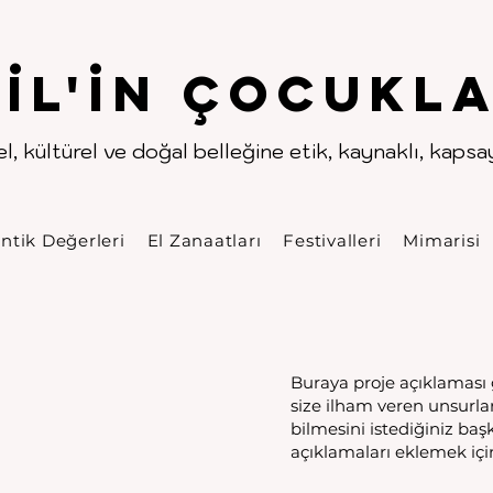
.
.
pıl'in Çocukla
l, kültürel ve doğal belleğine etik, kaynaklı, kapsayı
ntik Değerleri
El Zanaatları
Festivalleri
Mimarisi
Buraya proje açıklaması g
size ilham veren unsurlar
bilmesini istediğiniz başka
açıklamaları eklemek için