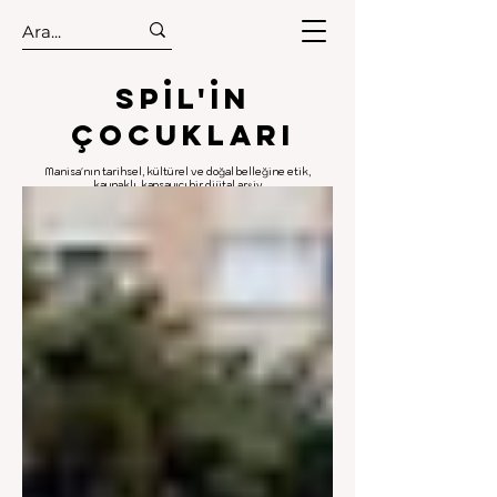
.
.
Spıl'in
Çocukları
Manisa'nın tarihsel, kültürel ve doğal belleğine etik,
kaynaklı, kapsayıcı bir dijital arşiv