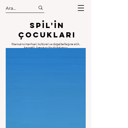
.
.
Spıl'in
Çocukları
Manisa'nın tarihsel, kültürel ve doğal belleğine etik,
kaynaklı, kapsayıcı bir dijital arşiv