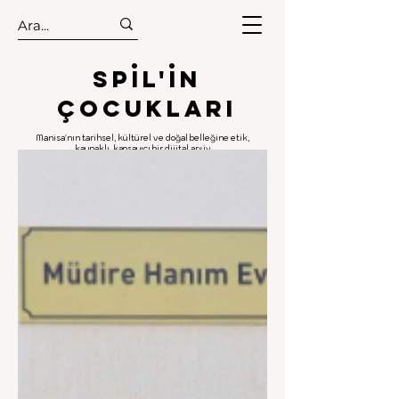
.
.
Spıl'in
Çocukları
Manisa'nın tarihsel, kültürel ve doğal belleğine etik,
kaynaklı, kapsayıcı bir dijital arşiv