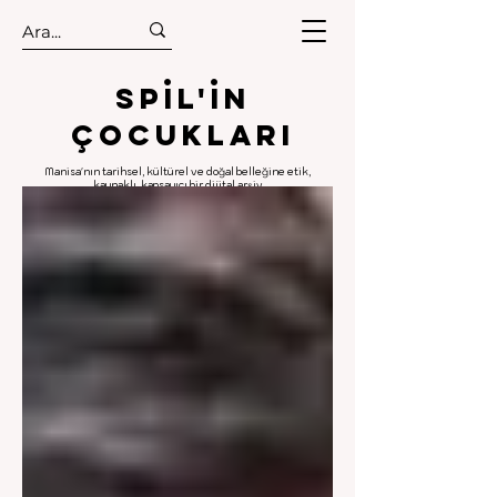
.
.
Spıl'in
Çocukları
Manisa'nın tarihsel, kültürel ve doğal belleğine etik,
kaynaklı, kapsayıcı bir dijital arşiv