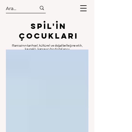
.
.
Spıl'in
Çocukları
Manisa'nın tarihsel, kültürel ve doğal belleğine etik,
kaynaklı, kapsayıcı bir dijital arşiv