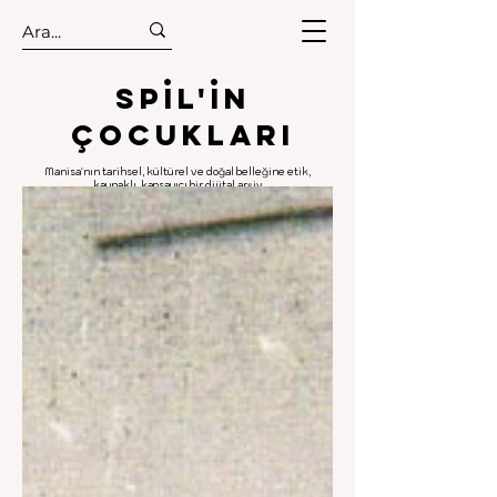
.
.
Spıl'in
Çocukları
Manisa'nın tarihsel, kültürel ve doğal belleğine etik,
kaynaklı, kapsayıcı bir dijital arşiv