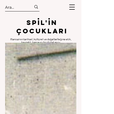
.
.
Spıl'in
Çocukları
Manisa'nın tarihsel, kültürel ve doğal belleğine etik,
kaynaklı, kapsayıcı bir dijital arşiv