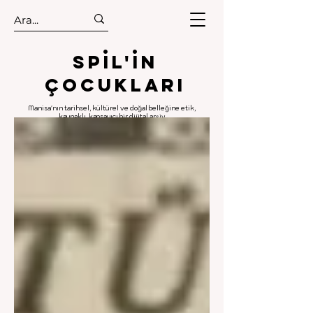
.
.
Spıl'in
Çocukları
Manisa'nın tarihsel, kültürel ve doğal belleğine etik,
kaynaklı, kapsayıcı bir dijital arşiv