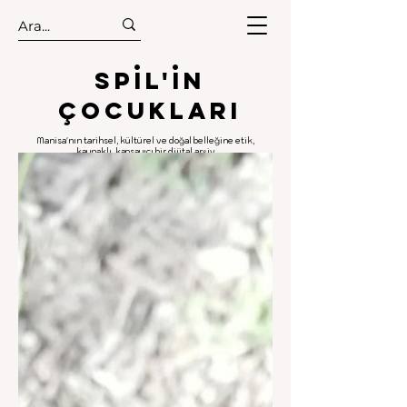
.
.
Spıl'in
Çocukları
Manisa'nın tarihsel, kültürel ve doğal belleğine etik,
kaynaklı, kapsayıcı bir dijital arşiv