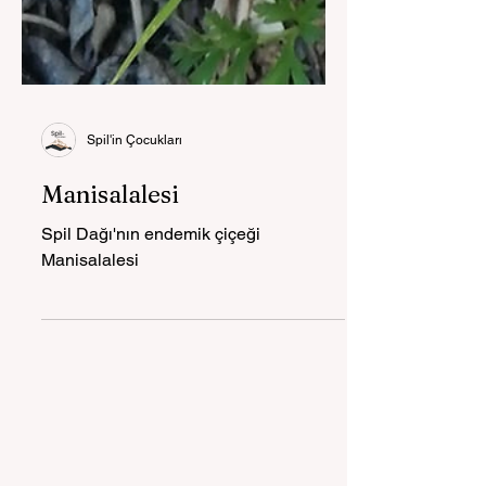
Spil'in Çocukları
Manisalalesi
Spil Dağı'nın endemik çiçeği
Manisalalesi