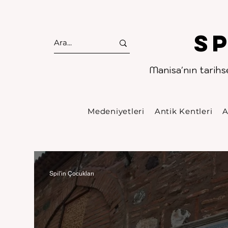
S
Manisa'nın tarihse
Medeniyetleri
Antik Kentleri
A
Spil'in Çocukları