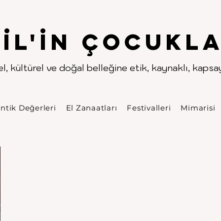
.
.
pıl'in Çocukla
l, kültürel ve doğal belleğine etik, kaynaklı, kapsayı
ntik Değerleri
El Zanaatları
Festivalleri
Mimarisi