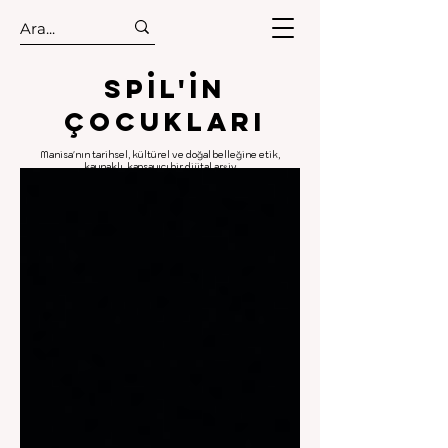
.
.
Spıl'in
Çocukları
Manisa'nın tarihsel, kültürel ve doğal belleğine etik,
kaynaklı, kapsayıcı bir dijital arşiv