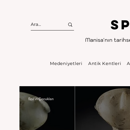
S
Manisa'nın tarihse
Medeniyetleri
Antik Kentleri
A
Spil'in Çocukları