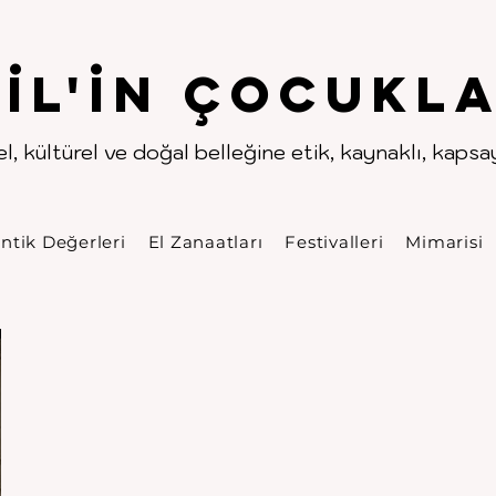
.
.
pıl'in Çocukla
l, kültürel ve doğal belleğine etik, kaynaklı, kapsayı
ntik Değerleri
El Zanaatları
Festivalleri
Mimarisi