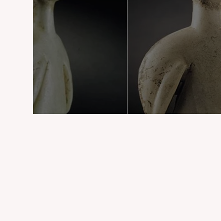
Guennol Yıldız Avcısı