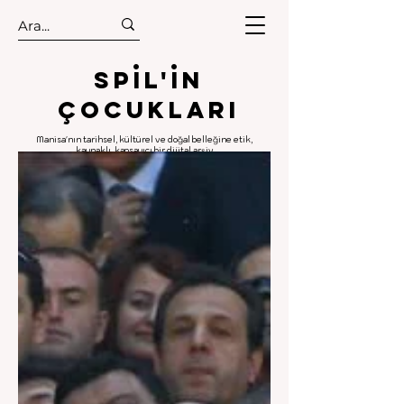
.
.
Spıl'in
Çocukları
Manisa'nın tarihsel, kültürel ve doğal belleğine etik,
kaynaklı, kapsayıcı bir dijital arşiv