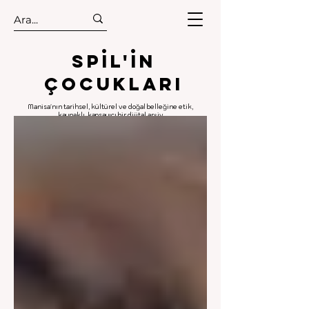
.
.
Spıl'in
Çocukları
Manisa'nın tarihsel, kültürel ve doğal belleğine etik,
kaynaklı, kapsayıcı bir dijital arşiv