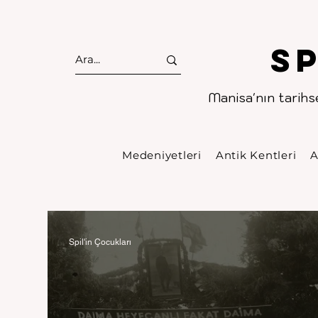
S
Manisa'nın tarihse
Medeniyetleri
Antik Kentleri
A
Spil'in Çocukları