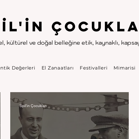
.
.
pıl'in Çocukla
l, kültürel ve doğal belleğine etik, kaynaklı, kapsayı
ntik Değerleri
El Zanaatları
Festivalleri
Mimarisi
Spil'in Çocukları