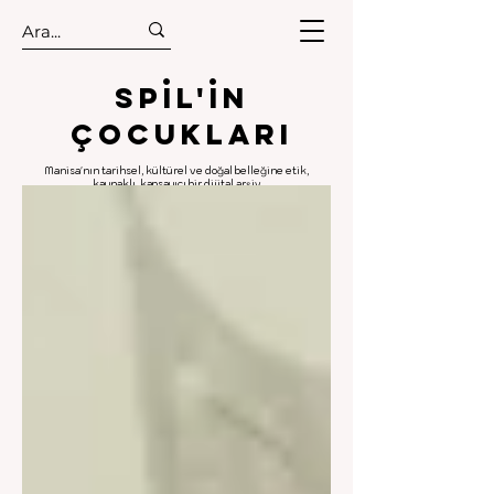
.
.
Spıl'in
Çocukları
Manisa'nın tarihsel, kültürel ve doğal belleğine etik,
kaynaklı, kapsayıcı bir dijital arşiv