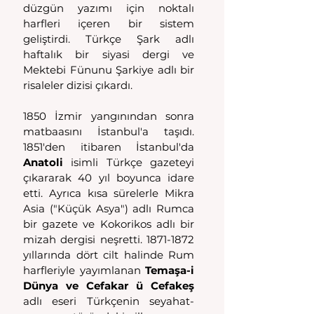
düzgün yazımı için noktalı 
harfleri içeren bir sistem 
geliştirdi. Türkçe Şark adlı 
haftalık bir siyasi dergi ve 
Mektebi Fünunu Şarkiye adlı bir 
risaleler dizisi çıkardı. 
1850 İzmir yangınından sonra 
matbaasını İstanbul'a taşıdı. 
1851'den itibaren İstanbul'da 
Anatoli 
isimli Türkçe gazeteyi 
çıkararak 40 yıl boyunca idare 
etti. Ayrıca kısa sürelerle Mikra 
Asia ("Küçük Asya") adlı Rumca 
bir gazete ve Kokorikos adlı bir 
mizah dergisi neşretti. 1871-1872 
yıllarında dört cilt halinde Rum 
harfleriyle yayımlanan 
Temaşa-i 
Dünya ve Cefakar ü Cefakeş
adlı eseri Türkçenin seyahat-