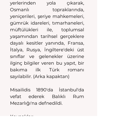
yerlerinden yola çıkarak, 
Osmanlı topraklarında, 
yeniçerileri, şeriye mahkemeleri, 
gümrük idareleri, tımarhaneleri, 
müftülükleri ile, toplumsal 
yaşamından tarihsel gerçeklere 
dayalı kesitler yanında, Fransa, 
İtalya, Rusya, İngiltere'deki üst 
sınıflar ve gelenekler üzerine 
ilginç bilgiler veren bu yapıt, bir 
bakıma ilk Türk romanı 
sayılabilir. (Arka kapaktan)
Misailidis 1890'da İstanbul'da 
vefat ederek Balıklı Rum 
Mezarlığı'na defnedildi.
Kaynaklar:
https://tr.wikipedia.org/wiki/Eva
ngelinos_Misailidis