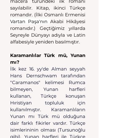
macera türündeki ilk romanı 
sayılabilir. Kitap, ikinci Türkçe 
romandır. (İlki Osmanlı Ermenisi 
Vartan Paşa'nın 
Akabi Hikâyesi 
romanıdır.) Geçtiğimiz yıllarda 
Seyreyle Dünyayı adıyla ve Latin 
alfabesiyle yeniden basılmıştır. 
Karamanlılar Türk mü, Yunan 
mı?
İlk kez 16. yy'de Alman seyyah 
Hans Dernschwam tarafından 
"Caramanos" kelimesi Rumca 
bilmeyen, Yunan harfleri 
kullanan, Türkçe konuşan 
Hıristiyan topluluk için 
kullanılmıştır. Karamanlıların 
Yunan mı Türk mü olduğuna 
dair farklı fikirler vardır. Türkçe 
isimlerininin olması (Tursunoğlu 
gibi), Yunan harfleri ile Türkçe 