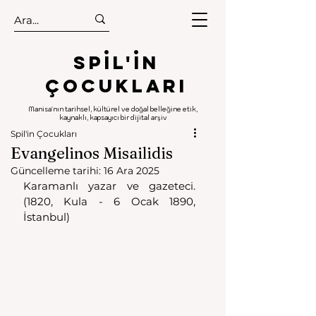
.
.
Spıl'in
Çocukları
Manisa'nın tarihsel, kültürel ve doğal belleğine etik,
kaynaklı, kapsayıcı bir dijital arşiv
Spil'in Çocukları
Evangelinos Misailidis
Güncelleme tarihi:
16 Ara 2025
Karamanlı yazar ve gazeteci. 
(1820, Kula - 6 Ocak 1890, 
İstanbul)