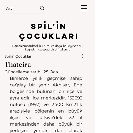
.
.
Spıl'in
Çocukları
Manisa'nın tarihsel, kültürel ve doğal belleğine etik,
kaynaklı, kapsayıcı bir dijital arşiv
Spil'in Çocukları
Thateira
Güncelleme tarihi:
25 Oca
Binlerce yıllık geçmişe sahip 
çağdaş bir şehir Akhisar, Ege 
bölgesinde bulunan bir ilçe ve 
aynı adlı ilçe merkezidir. 152693 
nüfusu (1997) ve 2400 km2'lik 
arazisiyle bölgenin en büyük 
ilçesi ve Türkiye'deki 32 il 
merkezinden daha büyük bir 
yerleşim yeridir. İdari olarak 