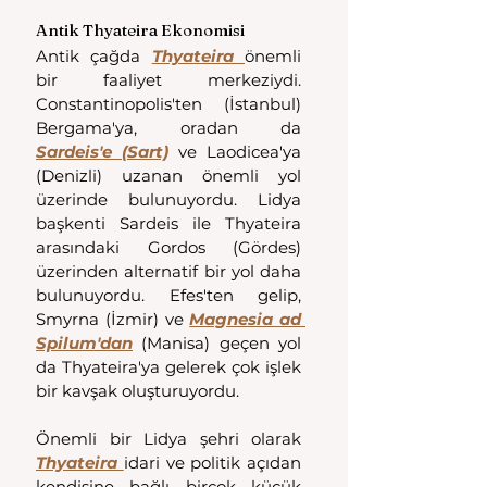
Antik Thyateira Ekonomisi
Antik çağda 
Thyateira 
önemli 
bir faaliyet merkeziydi. 
Constantinopolis'ten (İstanbul) 
Bergama'ya, oradan da 
Sardeis'e (Sart)
 ve Laodicea'ya 
(Denizli) uzanan önemli yol 
üzerinde bulunuyordu. Lidya 
başkenti Sardeis ile Thyateira 
arasındaki Gordos (Gördes) 
üzerinden alternatif bir yol daha 
bulunuyordu. Efes'ten gelip, 
Smyrna (İzmir) ve 
Magnesia ad 
Spilum'dan
 (Manisa) geçen yol 
da Thyateira'ya gelerek çok işlek 
bir kavşak oluşturuyordu.
Önemli bir Lidya şehri olarak 
Thyateira 
idari ve politik açıdan 
kendisine bağlı birçok küçük 