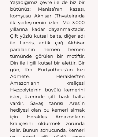
Yaşadığımız çevre ile de biz bir 
bütünüz: Manisa’nın kazası, 
komşusu Akhisar (Thyateira)da 
ilk yerleşmenin izleri Mö 3.000 
yıllarına kadar dayanmaktadır. 
Çift yüzlü kutsal balta, diğer adı 
ile Labris, antik çağ Akhisar 
paralarının hemen hemen 
tümünde görülen bir motiftir. 
Din ile ilgili kutsal bir alettir. Bir 
gün, Kral Eurtyotheus’un kızı 
Admete. Herakles’ten 
Amazonların kraliçesi 
Hyppolyte’nin büyülü kemerini 
ister, üzerinde çift başlı balta 
vardır. Savaş tanrısı Ares’in 
hediyesi olan bu kemeri almak 
için Herakles Amazonların 
kraliçesini öldürmek zorunda 
kalır. Bunun sonucunda, kemeri 
ve kutsal çift yüzlü savaş 